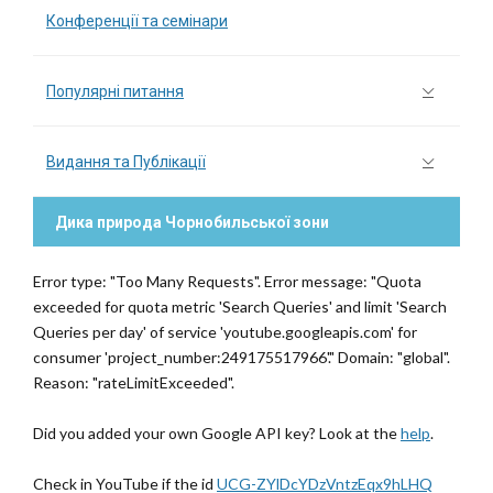
Конференції та семінари
Популярні питання
Видання та Публікації
Дика природа Чорнобильської зони
Error type: "Too Many Requests". Error message: "Quota
exceeded for quota metric 'Search Queries' and limit 'Search
Queries per day' of service 'youtube.googleapis.com' for
consumer 'project_number:249175517966'." Domain: "global".
Reason: "rateLimitExceeded".
Did you added your own Google API key? Look at the
help
.
Check in YouTube if the id
UCG-ZYlDcYDzVntzEqx9hLHQ