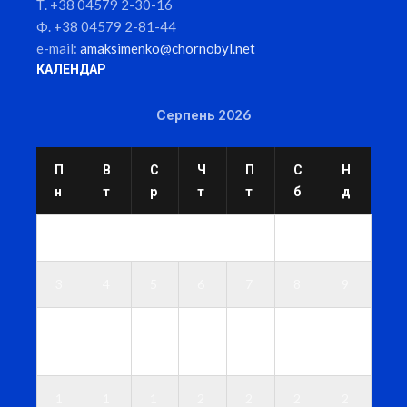
Т. +38 04579 2-30-16
Ф. +38 04579 2-81-44
e-mail:
amaksimenko@chornobyl.net
КАЛЕНДАР
Серпень 2026
П
В
С
Ч
П
С
Н
н
т
р
т
т
б
д
1
2
3
4
5
6
7
8
9
1
1
1
1
1
1
1
0
1
2
3
4
5
6
1
1
1
2
2
2
2