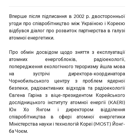
Вперше після підписання в 2002 р. двосторонньої
угоди про співробітництво між Україною і Кореєю
відбувся діалог про розвиток партнерства в галузі
атомної енергетики.
Про обмін досвідом щодо зняття з експлуатації
атомних енергоблоків, радіоекології,
попередження екологічного тероризму йшла мова
на зустрічі директора-координатора
Чорнобильського центру з проблем ядерної
безпеки, радіоактивних відходів та радіоекології
Євгена Гаріна з віце-президентом Корейського
дослідницького інституту атомної енергії (KAERI)
Юн Хо Янгом і директором відділення
співробітництва в сфері атомної енергетики
Міністерства науки і технологій Кореї (MOST) Йонг-
ба Чоєм.