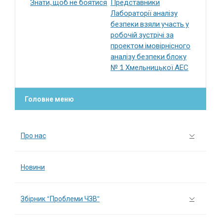
Знати, щоб не боятися
Представники
Лабораторії аналізу
безпеки взяли участь у
робочій зустрічі за
проектом імовірнісного
аналізу безпеки блоку
№ 1 Хмельницької АЕС
Головне меню
Про нас
Новини
Збірник “Проблеми ЧЗВ”