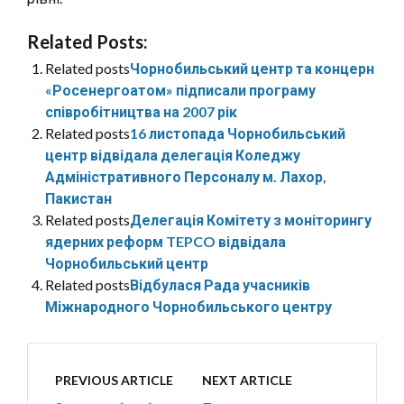
Related Posts:
Related posts
Чорнобильський центр та концерн
«Росенергоатом» підписали програму
співробітництва на 2007 рік
Related posts
16 листопада Чорнобильський
центр відвідала делегація Коледжу
Адміністративного Персоналу м. Лахор,
Пакистан
Related posts
Делегація Комітету з моніторингу
ядерних реформ TEPCO відвідала
Чорнобильський центр
Related posts
Відбулася Рада учасників
Міжнародного Чорнобильського центру
PREVIOUS ARTICLE
NEXT ARTICLE