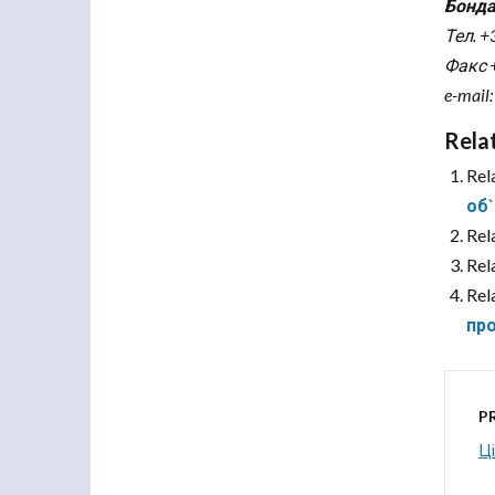
Бонда
Тел. +
Факс +
e-mail
Rela
Rel
об`
Rel
Rel
Rel
про
P
Ці