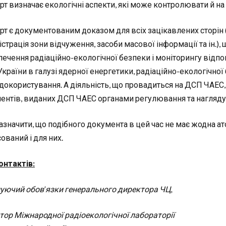
рт визначає екологічні аспекти, які може контролювати й н
рт є документованим доказом для всіх зацікавлених сторін 
страція зони відчуження, засоби масової інформації та ін.),
печення радіаційно-екологічної безпеки і моніторингу відп
України в галузі ядерної енергетики, радіаційно-екологічної
докористування. А діяльність, що провадиться на ДСП ЧАЕС,
ентів, виданих ДСП ЧАЕС органами регулювання та нагляду
азначити, що подібного документа в цей час не має жодна ат
ований і для них.
онтактів:
уючий обов’язки генерального директора ЧЦ,
тор Міжнародної радіоекологічної лабораторії