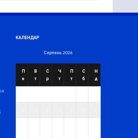
КАЛЕНДАР
Серпень 2026
П
В
С
Ч
П
С
Н
н
т
р
т
т
б
д
ра
1
2
3
4
5
6
7
8
9
t
1
1
1
1
1
1
1
0
1
2
3
4
5
6