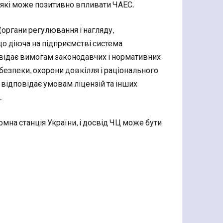
а які може позитивно впливати ЧАЕС.
(органи регулювання і нагляду,
 що діюча на підприємстві система
овідає вимогам законодавчих і нормативних
 безпеки, охорони довкілля і раціонального
 відповідає умовам ліцензій та інших
.
омна станція України, і досвід ЧЦ може бути