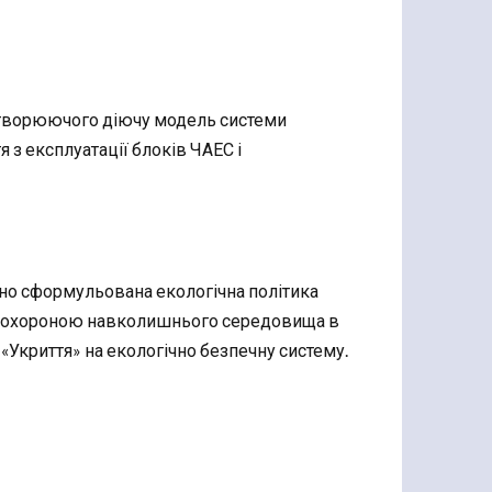
дтворюючого діючу модель системи
з експлуатації блоків ЧАЕС і
но сформульована екологічна політика
ння охороною навколишнього середовища в
 «Укриття» на екологічно безпечну систему.