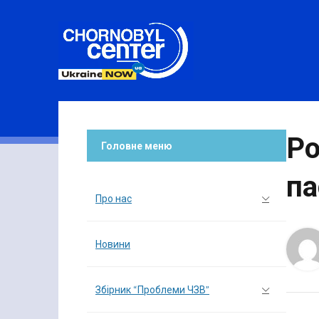
Ро
Головне меню
па
Про нас
Новини
Збірник “Проблеми ЧЗВ”