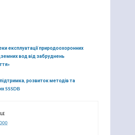
еки експлуатації природоохоронних
дземних вод від забруднень
ття»
 підтримка, розвиток методів та
них SSSDB
LE
2000