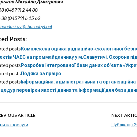
рьков Михайло Дмитрович
38 (04579) 2 44 88
38 (04579) 6 15 62
:
bondarkov@chornobyl.net
ted Posts:
ated posts
Комплексна оцінка радіаційно-екологічної безп
єктів ЧАЕС на проммайданчику у м.Славутичі. Охорона пі
ated posts
Розробка Інтегрованої бази даних об’єкта «Укри
ated posts
Подяка за працю
ated posts
Інформаційна, адміністративна та організаційна
цедур перевірки якості даних та інформації для бази да
REVIOUS ARTICLE
NEXT ARTIC
ни на послуги
Публікації 