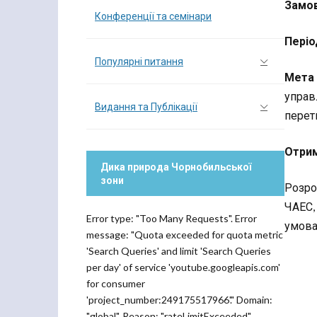
Замов
Конференції та семінари
Періо
Популярні питання
Мета 
управ
Видання та Публікації
перет
Отрим
Дика природа Чорнобильської
зони
Розро
ЧАЕС,
Error type: "Too Many Requests". Error
умовах
message: "Quota exceeded for quota metric
'Search Queries' and limit 'Search Queries
per day' of service 'youtube.googleapis.com'
for consumer
'project_number:249175517966'." Domain:
"global". Reason: "rateLimitExceeded".