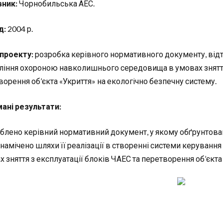
ник:
Чорнобильська АЕС.
д:
2004 р.
проекту:
розробка керівного нормативного документу, ві
ління охороною навколишнього середовища в умовах зняття 
ворення об’єкта «Укриття» на екологічно безпечну систему.
ані результати:
блено керівний нормативний документ, у якому обґрунтова
 намічено шляхи її реалізації в створенні системи керува
 зняття з експлуатації блоків ЧАЕС та перетворення об’єкта