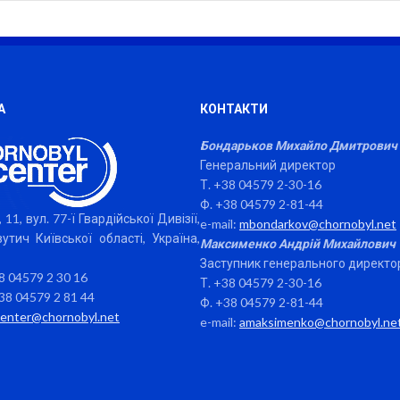
А
КОНТАКТИ
Бондарьков Михайло Дмитрович
Генеральний директор
Т. +38 04579 2-30-16
Ф. +38 04579 2-81-44
 11, вул. 77-ї Гвардійської Дивізії,
e-mail:
mbondarkov@chornobyl.net
утич Київської області, Україна,
Максименко Андрій Михайлович
Заступник генерального директо
38 04579 2 30 16
Т. +38 04579 2-30-16
38 04579 2 81 44
Ф. +38 04579 2-81-44
center@chornobyl.net
e-mail:
amaksimenko@chornobyl.ne