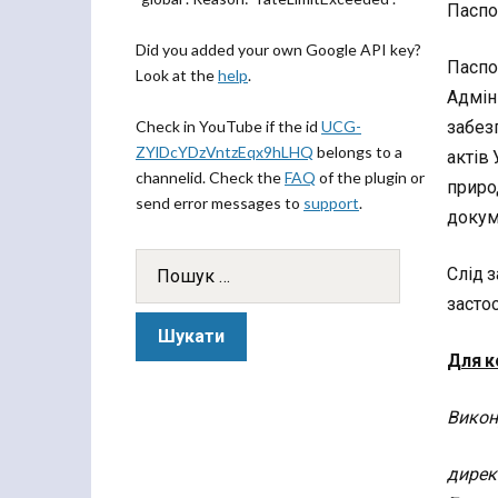
Паспо
Did you added your own Google API key?
Паспо
Look at the
help
.
Адміні
забез
Check in YouTube if the id
UCG-
ZYlDcYDzVntzEqx9hLHQ
belongs to a
актів 
channelid. Check the
FAQ
of the plugin or
приро
send error messages to
support
.
докум
Слід з
застос
Для к
Викон
дирек