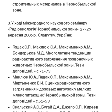
строительных материалов в Чернобыльской
зоне.
3. У ході міжнародного наукового семінару
«Радіоекологія Чорнобильської зони», 27–29
вересня 2006 р., Славутич, Україна:
Гащак С.П., Маклюк Ю.А., Максименко А.М.,
Бондарьков М.Д. Многолетние тенденции
радиоактивного загрязнения позвоночных
животных Чернобыльской зоны. Тези
доповідей. – с.71–73
Маклюк Ю.А., Гащак С.П., Максименко А.М.,
Мартыненко В.И. Оценка радиоактивного
загрязнения и дозовых нагрузок у мелких
млекопитающих Чернобыльской зоны. Тези
доповідей – с.51–53
Скальский А.С., Бугай Д.А., Джепо С.П., Киреев