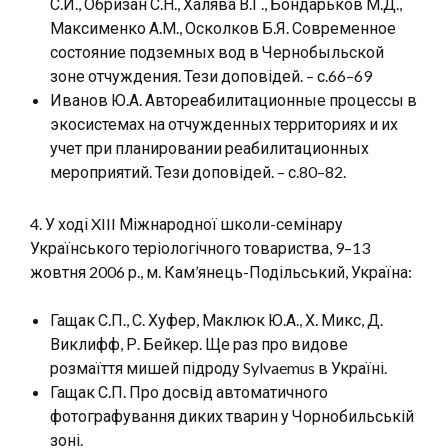
С.И., Обризан С.Н., Халява В.Г., Бондарьков М.Д.,
Максименко А.М., Осколков Б.Я. Современное
состояние подземных вод в Чернобыльской
зоне отчуждения. Тези доповідей. – с.66–69
Иванов Ю.А. Автореабилитационные процессы в
экосистемах на отчужденных территориях и их
учет при планировании реабилитационных
мероприятий. Тези доповідей. – с.80–82.
4. У ході XIII Міжнародної школи-семінару
Українського теріологічного товариства, 9–13
жовтня 2006 р., м. Кам’янець-Подільський, Україна:
Гащак С.П., С. Хуфер, Маклюк Ю.А., Х. Микс, Д.
Виклифф, Р. Бейкер. Ще раз про видове
розмаїття мишей підроду Sylvaemus в Україні.
Гащак С.П. Про досвід автоматичного
фотографування диких тварин у Чорнобильській
зоні.