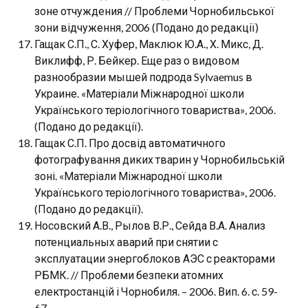
зоне отчуждения // Проблеми Чорнобильської
зони відчуження, 2006 (Подано до редакції)
Гащак С.П., С. Хуфер, Маклюк Ю.А., Х. Микс, Д.
Виклифф, Р. Бейкер. Еще раз о видовом
разнообразии мышей подрода Sylvaemus в
Украине. «Матеріали Міжнародної школи
Українського теріологічного товариства», 2006.
(Подано до редакції).
Гащак С.П. Про досвід автоматичного
фотографування диких тварин у Чорнобильській
зоні. «Матеріали Міжнародної школи
Українського теріологічного товариства», 2006.
(Подано до редакції).
Носовский А.В., Рылов В.Р., Сейда В.А. Анализ
потенциальных аварий при снятии с
эксплуатации энергоблоков АЭС с реакторами
РБМК. // Проблеми безпеки атомних
електростанцій і Чорнобиля. – 2006. Вип. 6. с. 59-
67.