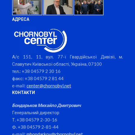
АДРЕСА
А/с 151, 11, вул. 77-ї Гвардійської Дивізії, м.
Славутич Київської області, Україна, 07100
тел.: +38 04579 2 30 16
факс: +38 04579 2 81 44
e-mail:
center@chornobyl.net
КОНТАКТИ
Бондарьков Михайло Дмитрович
Генеральний директор
Т. +38 04579 2-30-16
Ф. +38 04579 2-81-44
e-mail:
mbondarkov@chornobyl.net