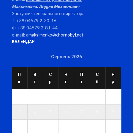
Максименко Андрій Михайлович
Заступник генерального директора
Т. +38 04579 2-30-16
Ф. +38 04579 2-81-44
e-mail:
amaksimenko@chornobyl.net
КАЛЕНДАР
Серпень 2026
П
В
С
Ч
П
С
Н
н
т
р
т
т
б
д
1
2
3
4
5
6
7
8
9
1
1
1
1
1
1
1