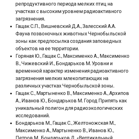
репродуктивного периода мелких птиц на
участках с высоким уровнем радиоактивного
загрязнения.
Гащак С.П., Вишневский Д.А., Залесский А.А.
Фауна позвоночных животных Чернобыльской
зоны как предпосылка создания заповедных
объектов на ее территории.
Горяная Ю., Гащак С., Максименко А., Максименко
В., Чижевский И., Бондарьков М. Уровни и
временной характер изменения радиоактивного
загрязнения мелких млекопитающих на
различных участках Чернобыльской зоны.
Гащак С., Мартыненко В., Максименко А., Архипов
А., Иванов Ю., Бондарьков М. Город Припять как
уникальный полигон для радиоэкологических
исследований.
Бондарьков М., Гащак С., Желтоножская М.,
Максименко А., Мартыненко В., Иванов Ю.,
Петров М., Бондарьков Д. «Вертикальный