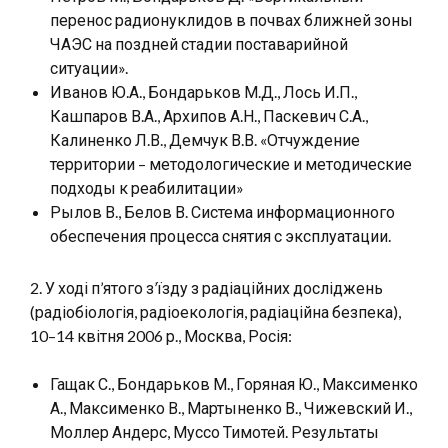
перенос радионуклидов в почвах ближней зоны
ЧАЭС на поздней стадии поставарийной
ситуации».
Иванов Ю.А., Бондарьков М.Д., Лось И.П.,
Кашпаров В.А., Архипов А.Н., Паскевич С.А.,
Калиненко Л.В., Демчук В.В. «Отчуждение
территории – методологические и методические
подходы к реабилитации»
Рылов В., Белов В. Система информационного
обеспечения процесса снятия с эксплуатации.
2. У ході п’ятого з’їзду з радіаційних досліджень
(радіобіологія, радіоекологія, радіаційна безпека),
10–14 квітня 2006 р., Москва, Росія:
Гащак С., Бондарьков М., Горяная Ю., Максименко
А., Максименко В., Мартыненко В., Чижевский И.,
Моллер Андерс, Муссо Тимотей. Результаты