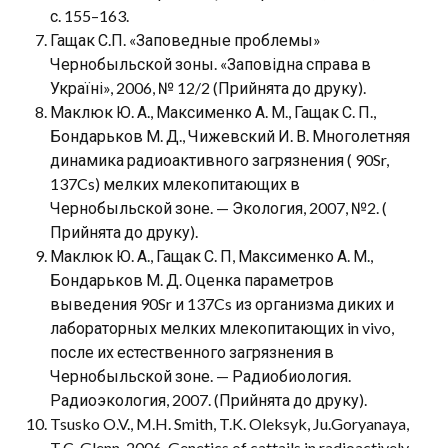
с. 155–163.
Гащак С.П. «Заповедные проблемы»
Чернобыльской зоны. «Заповідна справа в
Україні», 2006, № 12/2 (Прийнята до друку).
Маклюк Ю. А., Максименко А. М., Гащак С. П.,
Бондарьков М. Д., Чижевский И. В. Многолетняя
динамика радиоактивного загрязнения ( 90Sr,
137Cs) мелких млекопитающих в
Чернобыльской зоне. — Экология, 2007, №2. (
Прийнята до друку).
Маклюк Ю. А., Гащак С. П, Максименко А. М.,
Бондарьков М. Д. Оценка параметров
выведения 90Sr и 137Cs из организма диких и
лабораторных мелких млекопитающих in vivo,
после их естественного загрязнения в
Чернобыльской зоне. — Радиобиология.
Радиоэкология, 2007. (Прийнята до друку).
Tsusko O.V., M.H. Smith, T.K. Oleksyk, Ju.Goryanaya,
T.C. Glenn. 2006. Genetics of cattails in radioactively