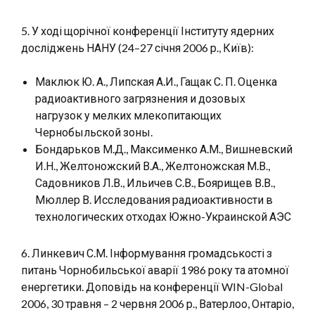
5. У ході щорічної конференції Інституту ядерних
досліджень НАНУ (24–27 січня 2006 р., Київ):
Маклюк Ю. А., Липская А.И., Гащак С. П. Оценка
радиоактивного загрязнения и дозовых
нагрузок у мелких млекопитающих
Чернобыльской зоны.
Бондарьков М.Д., Максименко А.М., Вишневский
И.Н., Желтоножский В.А., Желтоножская М.В.,
Садовников Л.В., Ильичев С.В., Боярищев В.В.,
Мюллер В. Исследования радиоактивности в
технологических отходах Южно-Украинской АЭС
6. Линкевич С.М. Інформування громадськості з
питань Чорнобильської аварії 1986 року та атомної
енергетики. Доповідь на конференції WIN-Global
2006, 30 травня – 2 червня 2006 р., Ватерлоо, Онтаріо,