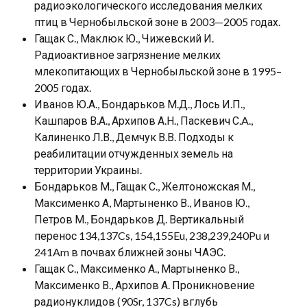
радиоэкологического исследования мелких
птиц в Чернобыльской зоне в 2003—2005 годах.
Гащак С., Маклюк Ю., Чижевский И.
Радиоактивное загрязнение мелких
млекопитающих в Чернобыльской зоне в 1995–
2005 годах.
Иванов Ю.А., Бондарьков М.Д., Лось И.П.,
Кашпаров В.А., Архипов А.Н., Паскевич С.A.,
Калиненко Л.В., Демчук В.В. Подходы к
реабилитации отчужденных земель на
территории Украины.
Бондарьков М., Гащак С., Желтоножская М.,
Максименко А, Мартыненко В., Иванов Ю.,
Петров М., Бондарьков Д. Вертикальный
перенос 134,137Cs, 154,155Eu, 238,239,240Pu и
241Am в почвах ближней зоны ЧАЭС.
Гащак С., Максименко А., Мартыненко В.,
Максименко В., Архипов А. Проникновение
радионуклидов (90Sr, 137Cs) вглубь