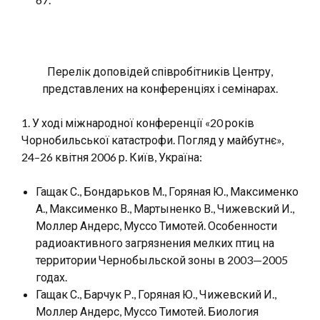
Перелік доповідей співробітників Центру,
представлених на конференціях і семінарах.
1. У ході міжнародної конференції «20 років
Чорнобильської катастрофи. Погляд у майбутнє»,
24–26 квітня 2006 р. Київ, Україна:
Гащак С., Бондарьков М., Горяная Ю., Максименко
А., Максименко В., Мартыненко В., Чижевский И.,
Моллер Андерс, Муссо Тимотей. Особенности
радиоактивного загрязнения мелких птиц на
территории Чернобыльской зоны в 2003—2005
годах.
Гащак С., Барчук Р., Горяная Ю., Чижевский И.,
Моллер Андерс, Муссо Тимотей. Биология