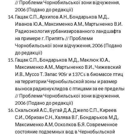
// Проблеми Чорнобильської зони відчуження,
2006 (Подано до редакції)
Гащак С.П., Архипов А.Н., Бондарьков М.Д.,
Иванов Ю.А., Максименко А.М., Мартыненко В.И.
Радиоэкология урбанизированного ландшафта
на примере г. Припять // Проблеми
Чорнобильської зони відчуження, 2006 (Подано
до редакції)
Гащак С.П., Бондарьков М.Д., Маклюк Ю.А.,
Максименко А.М., Мартыненко В.И., Чижевский
И.В., Муссо Т. Запас 90Sr и 137Cs в биомассе птиц
на территории Чернобыльской зоны и размер
выноса радионуклидов с птицами за ее пределы
// Проблеми Чорнобильської зони відчуження,
2006 (Подано до редакції)
Скальский А.С., Бугай Д.А, Джепо С.П., Киреев
С.И., Обризан С.Н., Халява В.Г, Бондарьков М.Д,
Максименко А.М, Осколков Б.Я. Современное
состояние подземных вод в Чернобыльской