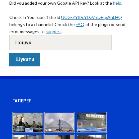
Did you added your own Google API key? Look at the
help
.
Check in YouTube if the id
UCG-ZYlDcYDzVntzEqx9hLHQ
belongs to a channelid. Check the
FAQ
of the plugin or send
error messages to
support
.
ГАЛЕРЕЯ