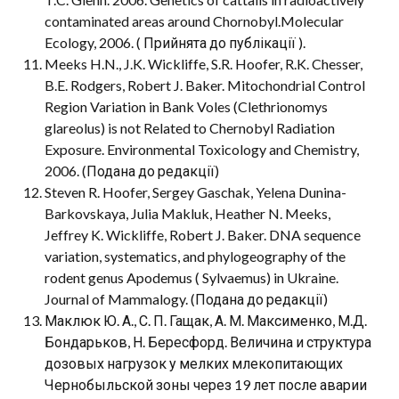
contaminated areas around Chornobyl.Molecular
Ecology, 2006. ( Прийнята до публікації ).
Meeks H.N., J.K. Wickliffe, S.R. Hoofer, R.K. Chesser,
B.E. Rodgers, Robert J. Baker. Mitochondrial Control
Region Variation in Bank Voles (Clethrionomys
glareolus) is not Related to Chernobyl Radiation
Exposure. Environmental Toxicology and Chemistry,
2006. (Подана до редакції)
Steven R. Hoofer, Sergey Gaschak, Yelena Dunina-
Barkovskaya, Julia Makluk, Heather N. Meeks,
Jeffrey K. Wickliffe, Robert J. Baker. DNA sequence
variation, systematics, and phylogeography of the
rodent genus Apodemus ( Sylvaemus) in Ukraine.
Journal of Mammalogy. (Подана до редакції)
Маклюк Ю. А., С. П. Гащак, А. М. Максименко, М.Д.
Бондарьков, Н. Бересфорд. Величина и структура
дозовых нагрузок у мелких млекопитающих
Чернобыльской зоны через 19 лет после аварии