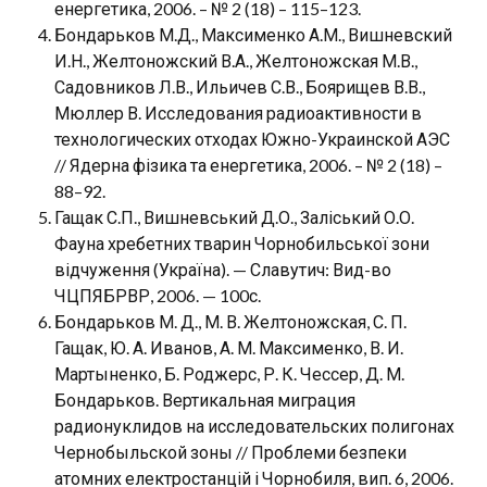
енергетика, 2006. – № 2 (18) – 115–123.
Бондарьков М.Д., Максименко А.М., Вишневский
И.Н., Желтоножский В.А., Желтоножская М.В.,
Садовников Л.В., Ильичев С.В., Боярищев В.В.,
Мюллер В. Исследования радиоактивности в
технологических отходах Южно-Украинской АЭС
// Ядерна фізика та енергетика, 2006. – № 2 (18) –
88–92.
Гащак С.П., Вишневський Д.О., Заліський О.О.
Фауна хребетних тварин Чорнобильської зони
відчуження (Україна). — Славутич: Вид-во
ЧЦПЯБРВР, 2006. — 100с.
Бондарьков М. Д., М. В. Желтоножская, С. П.
Гащак, Ю. А. Иванов, А. М. Максименко, В. И.
Мартыненко, Б. Роджерс, Р. К. Чессер, Д. М.
Бондарьков. Вертикальная миграция
радионуклидов на исследовательских полигонах
Чернобыльской зоны // Проблеми безпеки
атомних електростанцій і Чорнобиля, вип. 6, 2006.