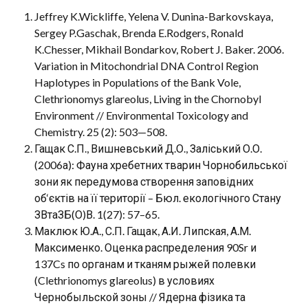
Jeffrey K.Wickliffe, Yelena V. Dunina-Barkovskaya,
Sergey P.Gaschak, Brenda E.Rodgers, Ronald
K.Chesser, Mikhail Bondarkov, Robert J. Baker. 2006.
Variation in Mitochondrial DNA Control Region
Haplotypes in Populations of the Bank Vole,
Clethrionomys glareolus, Living in the Chornobyl
Environment // Environmental Toxicology and
Chemistry. 25 (2): 503—508.
Гащак С.П., Вишневський Д.О., Заліський О.О.
(2006а): Фауна хребетних тварин Чорнобильської
зони як передумова створення заповідних
об‘єктів на її території – Бюл. екологічного Стану
ЗВтаЗБ(О)В. 1(27): 57–65.
Маклюк Ю.А., С.П. Гащак, А.И. Липская, А.М.
Максименко. Оценка распределения 90Sr и
137Cs по органам и тканям рыжей полевки
(Clethrionomys glareolus) в условиях
Чернобыльской зоны // Ядерна фізика та