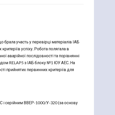
о брала участь у перевірці матеріалів ІАБ
критеріїв успіху. Робота полягала в
ї аварійної послідовності та порівнянні
одом RELAP5 з ІАБ блоку №1 ЮУ АЕС. На
ті прийнятих первинних критеріїв для
С і серійним ВВЕР-1000/У-320 (за основу