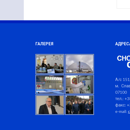
ГАЛЕРЕЯ
АДРЕС
А/с 151,
м. Слав
07100
тел.: +
факс: +
e-mail: