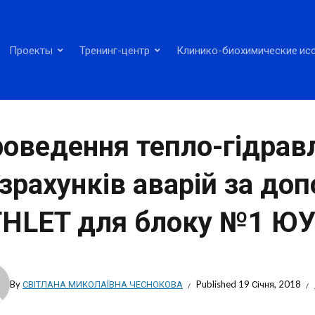
Проекты
Тренинг-центр
Клинико-биохимические ис
оведення тепло-гідрав
зрахунків аварій за до
HLET для блоку №1 ЮУ
By
СВІТЛАНА МИКОЛАЇВНА ЧЕСНОКОВА
Published
19 Січня, 2018