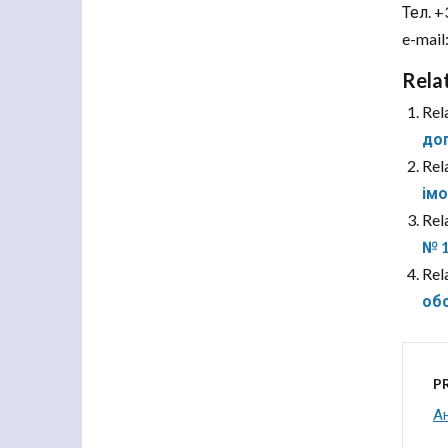
Тел. +
e-mail
Rela
Rel
до
Rel
імо
Rel
№ 
Rel
обс
P
Ан