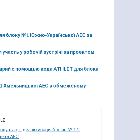
для блоку №1 Южно-Української АЕС за
 участь у робочій зустрічі за проектом
арий с помощью кода ATHLET для блока
у №1 Хмельницької АЕС в обмеженому
LE
плуатації і дезактивація блоків № 1,2
ької АЕС