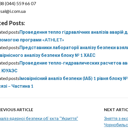
38 (044) 559 66 07
:sal@i.com.ua
ted Posts:
ated posts
Проведення тепло гідравлічних аналізів аварій 
помогою програми «ATHLET»
ated posts
Представники лабораторії аналізу безпеки взяли
вірнісного аналізу безпеки блоку № 1 ХАЕС
ated posts
Проведение тепло-гидравлических расчетов ав
1 ЮУАЭС
ated posts
Імовірнісний аналіз безпеки (ІАБ) 1 рівня блок
язі – Частина 1
REVIOUS ARTICLE
NEXT ARTIC
аліз ядерної безпеки об`єкта “Укриття”
Зняття з екс
Чорнобильс