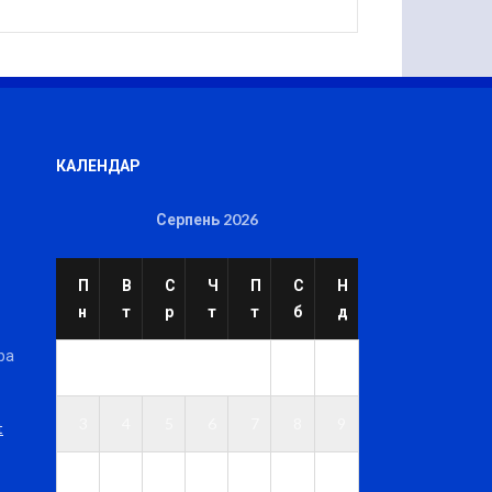
КАЛЕНДАР
Серпень 2026
П
В
С
Ч
П
С
Н
н
т
р
т
т
б
д
ра
1
2
3
4
5
6
7
8
9
t
1
1
1
1
1
1
1