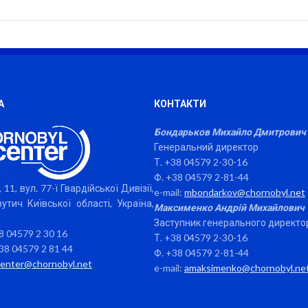
А
КОНТАКТИ
Бондарьков Михайло Дмитрович
Генеральний директор
Т. +38 04579 2-30-16
Ф. +38 04579 2-81-44
 11, вул. 77-ї Гвардійської Дивізії,
e-mail:
mbondarkov@chornobyl.net
утич Київської області, Україна,
Максименко Андрій Михайлович
Заступник генерального директо
38 04579 2 30 16
Т. +38 04579 2-30-16
38 04579 2 81 44
Ф. +38 04579 2-81-44
center@chornobyl.net
e-mail:
amaksimenko@chornobyl.ne