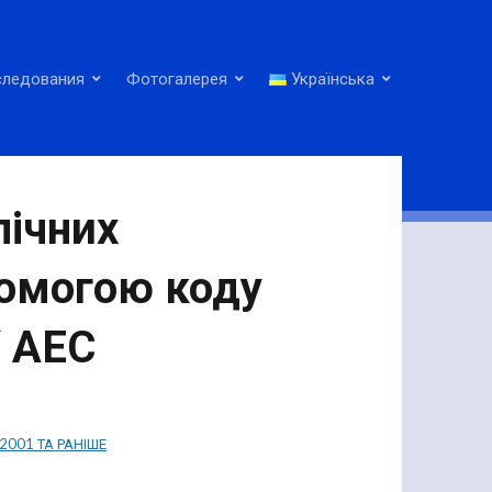
следования
Фотогалерея
Українська
лічних
помогою коду
 АЕС
2001 ТА РАНІШЕ