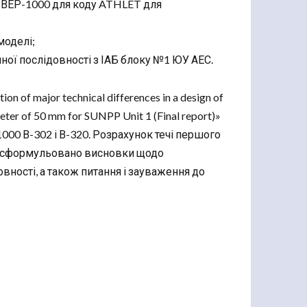
 ВВЕР-1000 для коду ATHLET для
моделі;
ної послідовності з ІАБ блоку №1 ЮУ АЕС.
n of major technical differences in a design of
er of 50 mm for SUNPP Unit 1 (Final report)»
000 В-302 і В-320. Розрахунок течі першого
ти сформульовано висновки щодо
овності, а також питання і зауваження до