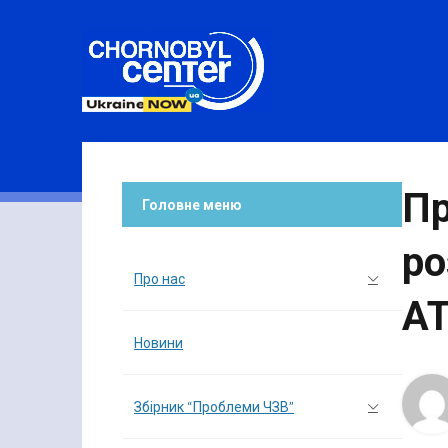
Пр
Головне меню
ро
Про нас
AT
Новини
Збірник “Проблеми ЧЗВ”