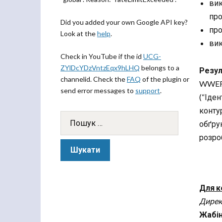
вик
про
Did you added your own Google API key?
про
Look at the
help
.
вик
Check in YouTube if the id
UCG-
ZYlDcYDzVntzEqx9hLHQ
belongs to a
Резул
channelid. Check the
FAQ
of the plugin or
WWER-1
send error messages to
support
.
(“Іде
конту
обґрун
розро
Для к
Дирек
Жабін