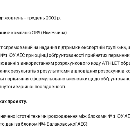
д:
жовтень – грудень 2001 р.
ник:
компанія GRS (Німеччина)
т спрямований на надання підтримки експертній групі GRS, щ
 №1 ЮУ АЕС при оцінці обґрунтованості прийнятих первинних 
юванні з використанням розрахункового коду ATHLET обрано
аних результатів з результатами відповідних розрахунків к
аві порівняння сформульовано висновки щодо обґрунтованос
нутої аварійної послідовності.
ках проекту:
начено істотні технічні розходження між блоками № 1 ЮУ АЕ
то дані за блоком №4 Балаковської АЕС);