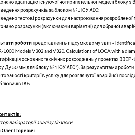
онано адаптацію існуючої чотирипетельної моделі блоку з
ведення розрахунків за блоком №1 ЮУ АЕС;
ведено тестові розрахунки для настроювання розробленої 
онано розрахунки (включаючи варіантні) для обраної аварій
ьтати роботи
представлені в підсумковому звіті « Identificatio
000 Models V302 and V320. Calculations of LOCA with a diamet
нтифікація основних технічних розходжень у проектах ВВЕР-1
ру Ду 50 мм для блоку №1 ЮУ АЕС”). За результатами робо
тованості критеріїв успіху для розглянутої аварійної послід
блювачів ІАБ.
онтактів:
тор лабораторії аналізу безпеки
 Олег Ігоревич