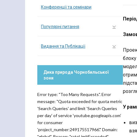
Конференції та семінари
Періо
Популярні питання
Замов
Видання та Публікації
Проек
блоку
модел
Дика природа Чорнобильської
отрим
зони
підст
розгля
Error type: "Too Many Requests". Error
message: "Quota exceeded for quota metric
У рам
'Search Queries' and limit 'Search Queries
per day' of service 'youtube.googleapis.com'
виз
for consumer
'project_number:249175517966'." Domain:
взя
"global". Reason: "rateLimitExceeded".