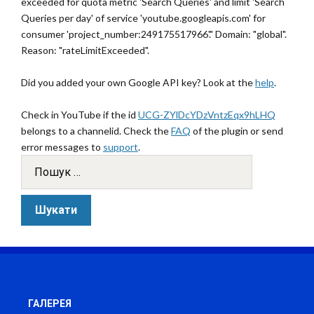
exceeded for quota metric 'Search Queries' and limit 'Search
Queries per day' of service 'youtube.googleapis.com' for
consumer 'project_number:249175517966'." Domain: "global".
Reason: "rateLimitExceeded".
Did you added your own Google API key? Look at the
help
.
Check in YouTube if the id
UCG-ZYlDcYDzVntzEqx9hLHQ
belongs to a channelid. Check the
FAQ
of the plugin or send
error messages to
support
.
ГАЛЕРЕЯ