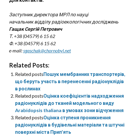
Заступник директора МРЛ по науці
начальник відділу радіоекологічних досліджень
Гащак Сергій Петрович
Т. +38 (04579) 6 15 62
Ф. +38 (04579) 6 15 62
e-mail:
sgaschak@chornobyl.net
Related Posts:
Related posts
Пошук мембранних транспортерів,
що беруть участь в перенесенні радіонуклідів
в рослинах
Related posts
Оцінка коефіцієнтів надходження
радіонуклідів до тканей модельного виду
Arabidopsis thaliana в умовах зони відчуження
Related posts
Оцінка ступеня проникнення
радіонуклідів в будівельні матеріали та штучні
поверхні міста Прип’ять