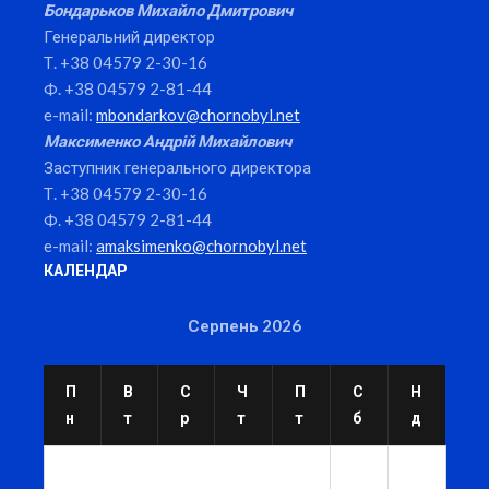
Бондарьков Михайло Дмитрович
Генеральний директор
Т. +38 04579 2-30-16
Ф. +38 04579 2-81-44
e-mail:
mbondarkov@chornobyl.net
Максименко Андрій Михайлович
Заступник генерального директора
Т. +38 04579 2-30-16
Ф. +38 04579 2-81-44
e-mail:
amaksimenko@chornobyl.net
КАЛЕНДАР
Серпень 2026
П
В
С
Ч
П
С
Н
н
т
р
т
т
б
д
1
2