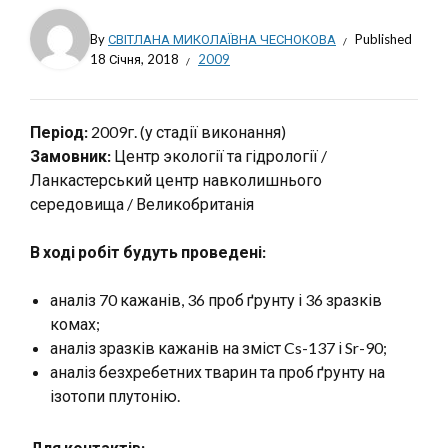
By
СВІТЛАНА МИКОЛАЇВНА ЧЕСНОКОВА
Published
18 Січня, 2018
2009
Період:
2009г. (у стадії виконання)
Замовник:
Центр экології та гідрології /
Ланкастерський центр навколишнього
середовища / Великобританія
В ході робіт будуть проведені:
аналіз 70 кажанів, 36 проб ґрунту і 36 зразків
комах;
аналіз зразків кажанів на зміст Cs-137 і Sr-90;
аналіз безхребетних тварин та проб ґрунту на
ізотопи плутонію.
Для контактів: