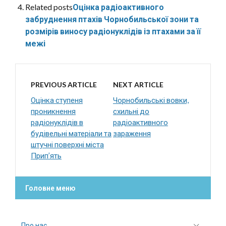
Related posts
Оцінка радіоактивного
забруднення птахів Чорнобильської зони та
розмірів виносу радіонуклідів із птахами за її
межі
PREVIOUS ARTICLE
NEXT ARTICLE
Оцінка ступеня
Чорнобильські вовки,
проникнення
схильні до
радіонуклідів в
радіоактивного
будівельні матеріали та
зараження
штучні поверхні міста
Прип’ять
Головне меню
Про нас