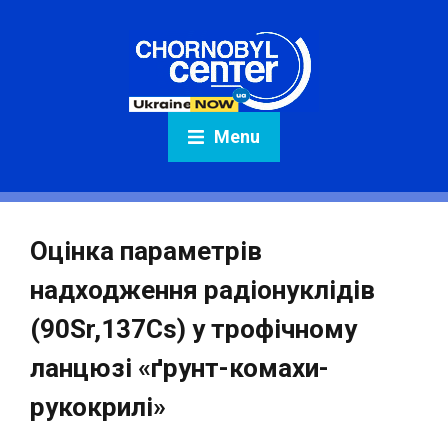
Menu
Оцінка параметрів
надходження радіонуклідів
(90Sr,137Cs) у трофічному
ланцюзі «ґрунт-комахи-
рукокрилі»