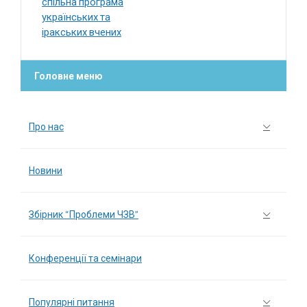
спільна програма
українських та
іракських вчених
Головне меню
Про нас
Новини
Збірник “Проблеми ЧЗВ”
Конференції та семінари
Популярні питання