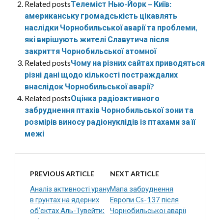
Related posts
Телеміст Нью-Йорк – Київ:
американську громадськість цікавлять
наслідки Чорнобильської аварії та проблеми,
які вирішують жителі Славутича після
закриття Чорнобильської атомної
Related posts
Чому на різних сайтах приводяться
різні дані щодо кількості постраждалих
внаслідок Чорнобильської аварії?
Related posts
Оцінка радіоактивного
забруднення птахів Чорнобильської зони та
розмірів виносу радіонуклідів із птахами за її
межі
PREVIOUS ARTICLE
NEXT ARTICLE
Аналіз активності урану
Мапа забруднення
в грунтах на ядерних
Европи Cs-137 після
об’єктах Аль-Тувейти:
Чорнобильської аварії