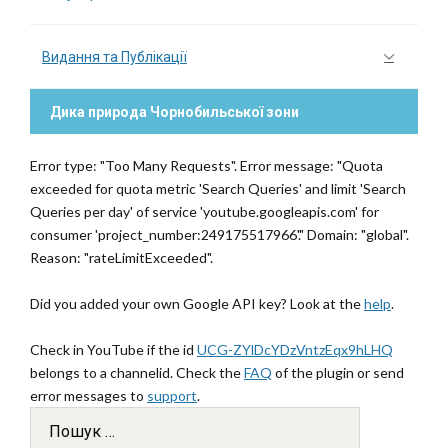
Видання та Публікації
Дика природа Чорнобильської зони
Error type: "Too Many Requests". Error message: "Quota
exceeded for quota metric 'Search Queries' and limit 'Search
Queries per day' of service 'youtube.googleapis.com' for
consumer 'project_number:249175517966'." Domain: "global".
Reason: "rateLimitExceeded".
Did you added your own Google API key? Look at the
help
.
Check in YouTube if the id
UCG-ZYlDcYDzVntzEqx9hLHQ
belongs to a channelid. Check the
FAQ
of the plugin or send
error messages to
support
.