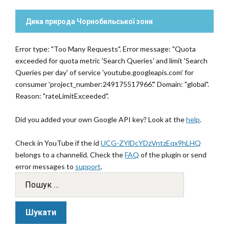
Дика природа Чорнобильської зони
Error type: "Too Many Requests". Error message: "Quota
exceeded for quota metric 'Search Queries' and limit 'Search
Queries per day' of service 'youtube.googleapis.com' for
consumer 'project_number:249175517966'." Domain: "global".
Reason: "rateLimitExceeded".
Did you added your own Google API key? Look at the
help
.
Check in YouTube if the id
UCG-ZYlDcYDzVntzEqx9hLHQ
belongs to a channelid. Check the
FAQ
of the plugin or send
error messages to
support
.