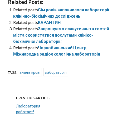
Related Posts:
Related posts
Сім років виповнилося лабораторії
клінічно-біохімічних досліджень
Related posts
КАРАНТИН
Related posts
Запрошуємо славутичан та гостей
міста скористатися послугами клініко-
біохімічної лабораторії!
Related posts
Чорнобильський Центр,
Міжнародна радіоекологічна лабораторія
аналіз крові
лабораторія
TAGS:
PREVIOUS ARTICLE
Лаборатория
работает!