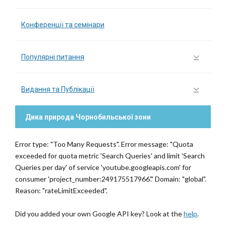
Конференції та семінари
Популярні питання
Видання та Публікації
Дика природа Чорнобильської зони
Error type: "Too Many Requests". Error message: "Quota
exceeded for quota metric 'Search Queries' and limit 'Search
Queries per day' of service 'youtube.googleapis.com' for
consumer 'project_number:249175517966'." Domain: "global".
Reason: "rateLimitExceeded".
Did you added your own Google API key? Look at the
help
.