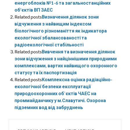
енергоблоків №1-6 та загальностанційних
об’єктів ВП ЗАЕС
Related posts
Визначення ділянок зони
відчуження з найвищим індексом
біологічного різноманіття як індикатора
екологічної збалансованості та
радіоекологічної стабільності
Related posts
Вивчення та визначення ділянок
зони відчуження з найціннішими природними
комплексами, вартих найвищого охоронного
статусу та їх паспортизація
Related posts
Комплексна оцінка радіаційно-
екологічної безпеки експлуатації
природоохоронних об`єктів ЧАЕС на
проммайданчику у м.Славутичі. Охорона
підземних вод від забруднень