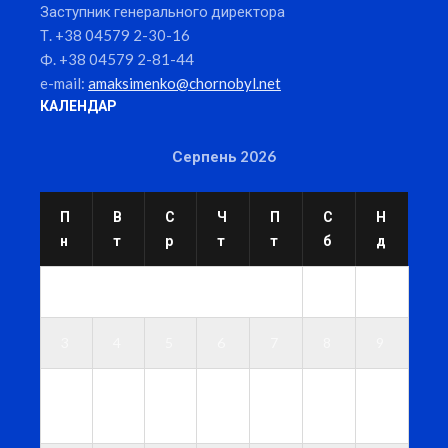
Заступник генерального директора
Т. +38 04579 2-30-16
Ф. +38 04579 2-81-44
e-mail:
amaksimenko@chornobyl.net
КАЛЕНДАР
Серпень 2026
П
В
С
Ч
П
С
Н
н
т
р
т
т
б
д
1
2
3
4
5
6
7
8
9
1
1
1
1
1
1
1
0
1
2
3
4
5
6