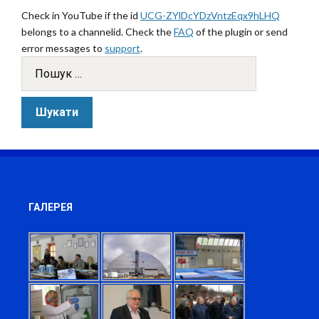
Check in YouTube if the id
UCG-ZYlDcYDzVntzEqx9hLHQ
belongs to a channelid. Check the
FAQ
of the plugin or send
error messages to
support
.
ГАЛЕРЕЯ