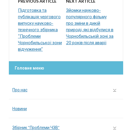
PREVIOUS ARTICLE
NEXT ARTICLE
Підготовка та
Зйомки науково-
публікація чергового
популярного фільму
випуску науково-
про зміни в дикій
технічного збірника
природі, які відбулися в
“Проблеми
Чорнобильській зоні за
Чорнобильської зони
20 років після аварії
відчуження”
Головне меню
Про нас
Новини
Збірник “Проблеми ЧЗВ”