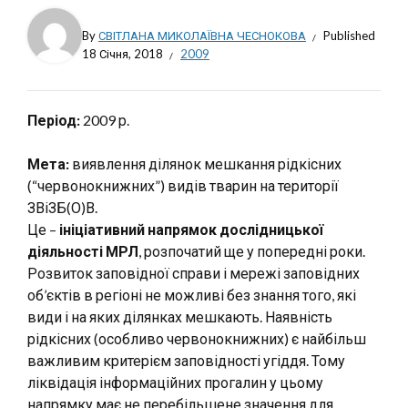
By
СВІТЛАНА МИКОЛАЇВНА ЧЕСНОКОВА
Published
18 Січня, 2018
2009
Період:
2009 р.
Мета:
виявлення ділянок мешкання рідкісних
(“червонокнижних”) видів тварин на території
ЗВіЗБ(О)В.
Це –
ініціативний напрямок дослідницької
діяльності МРЛ
, розпочатий ще у попередні роки.
Розвиток заповідної справи і мережі заповідних
об’єктів в регіоні не можливі без знання того, які
види і на яких ділянках мешкають. Наявність
рідкісних (особливо червонокнижних) є найбільш
важливим критерієм заповідності угіддя. Тому
ліквідація інформаційних прогалин у цьому
напрямку має не перебільшене значення для