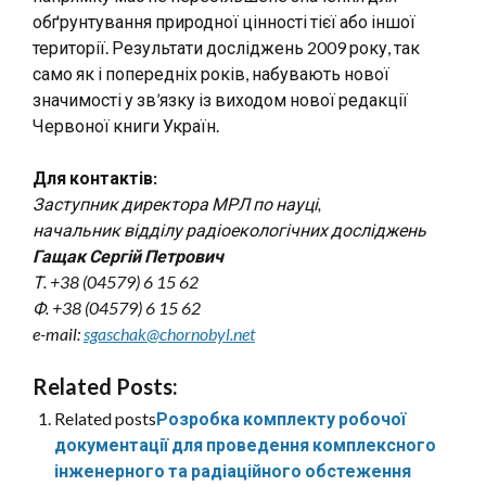
обґрунтування природної цінності тієї або іншої
території. Результати досліджень 2009 року, так
само як і попередніх років, набувають нової
значимості у зв’язку із виходом нової редакції
Червоної книги Україн.
Для контактів:
Заступник директора МРЛ по науці,
начальник відділу радіоекологічних досліджень
Гащак Сергій Петрович
Т. +38 (04579) 6 15 62
Ф. +38 (04579) 6 15 62
e-mail:
sgaschak@chornobyl.net
Related Posts:
Related posts
Розробка комплекту робочої
документації для проведення комплексного
інженерного та радіаційного обстеження