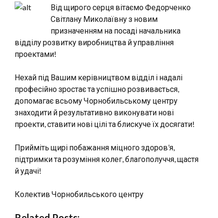
Від щирого серця вітаємо Федорченко
Світлану Миколаївну з новим
призначенням на посаді начальника
відділу розвитку виробництва й управління
проектами!
Нехай під Вашим керівництвом відділ і надалі
професійно зростає та успішно розвивається,
допомагає всьому Чорнобильському центру
знаходити й результативно виконувати нові
проекти, ставити нові цілі та блискуче їх досягати!
Прийміть щирі побажання міцного здоров’я,
підтримки та розуміння колег, благополуччя, щастя
й удачі!
Колектив Чорнобильського центру
Related Posts: