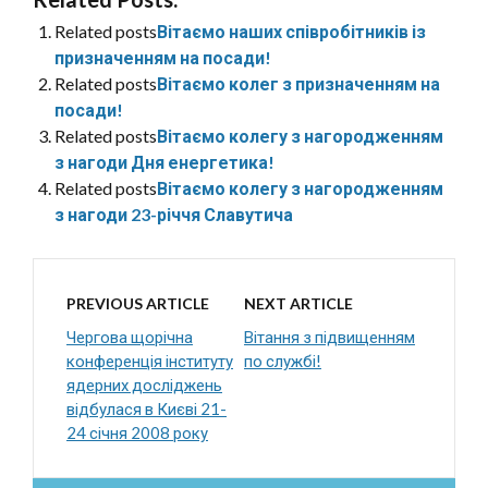
Related posts
Вітаємо наших співробітників із
призначенням на посади!
Related posts
Вітаємо колег з призначенням на
посади!
Related posts
Вітаємо колегу з нагородженням
з нагоди Дня енергетика!
Related posts
Вітаємо колегу з нагородженням
з нагоди 23-річчя Славутича
PREVIOUS ARTICLE
NEXT ARTICLE
Чергова щорічна
Вітання з підвищенням
конференція інституту
по службі!
ядерних досліджень
відбулася в Києві 21-
24 січня 2008 року