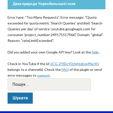
Дика природа Чорнобильської зони
Error type: "Too Many Requests". Error message: "Quota
exceeded for quota metric 'Search Queries' and limit 'Search
Queries per day' of service 'youtube.googleapis.com' for
consumer 'project_number:249175517966'." Domain: "global".
Reason: "rateLimitExceeded".
Did you added your own Google API key? Look at the
help
.
Check in YouTube if the id
UCG-ZYlDcYDzVntzEqx9hLHQ
belongs to a channelid. Check the
FAQ
of the plugin or send
error messages to
support
.