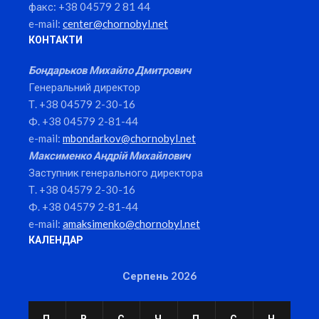
факс: +38 04579 2 81 44
e-mail:
center@chornobyl.net
КОНТАКТИ
Бондарьков Михайло Дмитрович
Генеральний директор
Т. +38 04579 2-30-16
Ф. +38 04579 2-81-44
e-mail:
mbondarkov@chornobyl.net
Максименко Андрій Михайлович
Заступник генерального директора
Т. +38 04579 2-30-16
Ф. +38 04579 2-81-44
e-mail:
amaksimenko@chornobyl.net
КАЛЕНДАР
Серпень 2026
П
В
С
Ч
П
С
Н