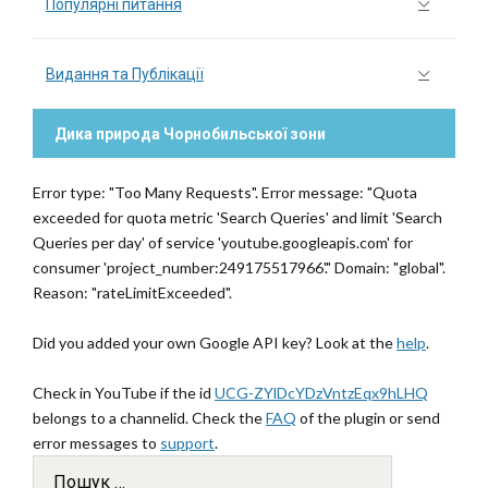
Популярні питання
Видання та Публікації
Дика природа Чорнобильської зони
Error type: "Too Many Requests". Error message: "Quota
exceeded for quota metric 'Search Queries' and limit 'Search
Queries per day' of service 'youtube.googleapis.com' for
consumer 'project_number:249175517966'." Domain: "global".
Reason: "rateLimitExceeded".
Did you added your own Google API key? Look at the
help
.
Check in YouTube if the id
UCG-ZYlDcYDzVntzEqx9hLHQ
belongs to a channelid. Check the
FAQ
of the plugin or send
error messages to
support
.