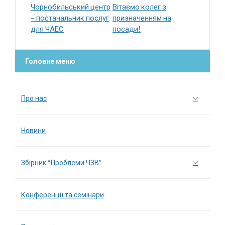
Чорнобильський центр
Вітаємо колег з
– постачальник послуг
призначенням на
для ЧАЕС
посади!
Головне меню
Про нас
Новини
Збірник “Проблеми ЧЗВ”
Конференції та семінари