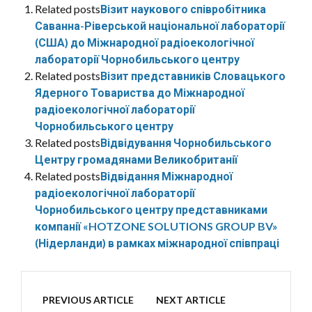
Related posts
Візит наукового співробітника
Саванна-Ріверськой національної лабораторії
(США) до Міжнародної радіоекологічної
лабораторії Чорнобильського центру
Related posts
Візит представників Словацького
Ядерного Товариства до Міжнародної
радіоекологічної лабораторії
Чорнобильського центру
Related posts
Відвідування Чорнобильського
Центру громадянами Великобританії
Related posts
Відвідання Міжнародної
радіоекологічної лабораторії
Чорнобильського центру представниками
компанії «HOTZONE SOLUTIONS GROUP BV»
(Нідерланди) в рамках міжнародної співпраці
PREVIOUS ARTICLE
NEXT ARTICLE