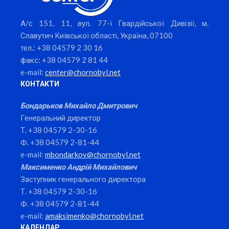
А/с 151, 11, вул. 77-ї Гвардійської Дивізії, м.
Славутич Київської області, Україна, 07100
тел.: +38 04579 2 30 16
факс: +38 04579 2 81 44
e-mail:
center@chornobyl.net
КОНТАКТИ
Бондарьков Михайло Дмитрович
Генеральний директор
Т. +38 04579 2-30-16
Ф. +38 04579 2-81-44
e-mail:
mbondarkov@chornobyl.net
Максименко Андрій Михайлович
Заступник генерального директора
Т. +38 04579 2-30-16
Ф. +38 04579 2-81-44
e-mail:
amaksimenko@chornobyl.net
КАЛЕНДАР