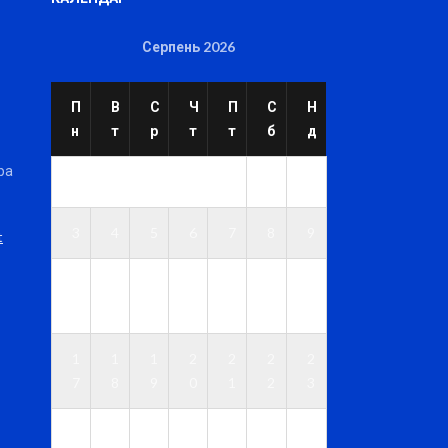
Серпень 2026
П
В
С
Ч
П
С
Н
н
т
р
т
т
б
д
ра
1
2
3
4
5
6
7
8
9
t
1
1
1
1
1
1
1
0
1
2
3
4
5
6
1
1
1
2
2
2
2
7
8
9
0
1
2
3
2
2
2
2
2
2
3