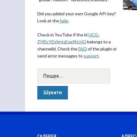
Did you added your own Google API key?
Look at the
help
.
Check in YouTube if the id
UCG-
ZYlDcYDzVntzEqx9hLHQ
belongs to a
channelid. Check the
FAQ
of the plugin or
send error messages to
support
.
ГАЛЕРЕЯ
АДРЕС