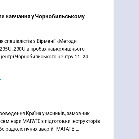
шли навчання у Чорнобильському
 спеціалістів з Вірменії «Методи
U, 235U, 238U в пробах навколишнього
центрі Чорнобильського центру 11–24
и
проведення Країна учасників, замовник
і семінари МАГАТЕ з підготовки інструкторів
бо радіологічних аварій МАГАТЕ ...