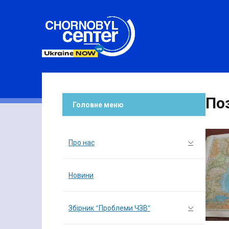
По
Головне меню
Про нас
Новини
Збірник “Проблеми ЧЗВ”