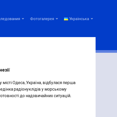
следования
Фотогалерея
Українська
незії
у місті Одеса, Україна, відбулася перша
оведінка радіонуклідів у морському
отовності до надзвичайних ситуацій.