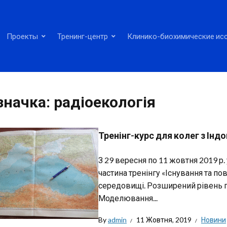
Проекты
Тренинг-центр
Клинико-биохимические ис
значка:
радіоекологія
Тренінг-курс для колег з Індо
З 29 вересня по 11 жовтня 2019 р. 
частина тренінгу «Існування та п
середовищі. Розширений рівень г
Моделювання...
By
admin
11 Жовтня, 2019
Новини