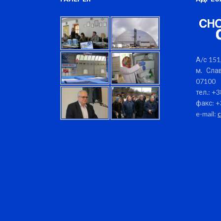
А/с 151,
м. Слав
07100
тел.: +
факс: +
e-mail: