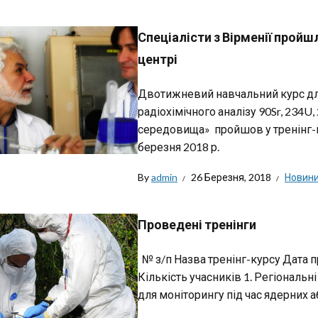
Спеціалісти з Вірменії прой
центрі
Двотижневий навчальний курс для
радіохімічного аналізу 90Sr, 234
середовища» пройшов у тренінг-
березня 2018 р.
By
admin
26 Березня, 2018
Новин
Проведені тренінги
№ з/п Назва тренінг-курсу Дата 
Кількість учасників 1. Регіональн
для моніторингу під час ядерних а