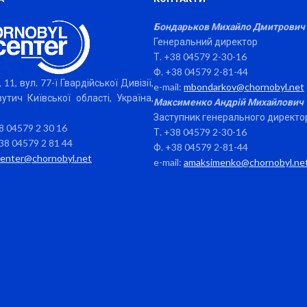
Бондарьков Михайло Дмитрович
Генеральний директор
Т. +38 04579 2-30-16
Ф. +38 04579 2-81-44
 11, вул. 77-ї Гвардійської Дивізії,
e-mail:
mbondarkov@chornobyl.net
утич Київської області, Україна,
Максименко Андрій Михайлович
Заступник генерального директо
38 04579 2 30 16
Т. +38 04579 2-30-16
38 04579 2 81 44
Ф. +38 04579 2-81-44
center@chornobyl.net
e-mail:
amaksimenko@chornobyl.ne