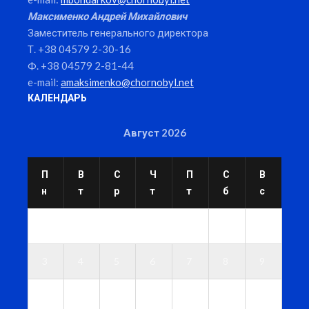
Максименко Андрей Михайлович
Заместитель генерального директора
Т. +38 04579 2-30-16
Ф. +38 04579 2-81-44
e-mail:
amaksimenko@chornobyl.net
КАЛЕНДАРЬ
Август 2026
П
В
С
Ч
П
С
В
н
т
р
т
т
б
с
1
2
3
4
5
6
7
8
9
1
1
1
1
1
1
1