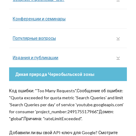
Конференции и семинары
Популярные вопросы
Издания и публикации
Дикая природа Чернобыльской зоны
Код ошибки: "Too Many Requests".Сообщение об ошибке:
"Quota exceeded for quota metric 'Search Queries' and limit
'Search Queries per day' of service 'youtube.googleapis.com'
for consumer 'project_number:249175517966'."Домен:
"global".Причина: "rateLimitExceeded".
Добавили ли вы свой API-ключ для Google? Смотрите