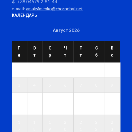
Ф. +38 04579 2-81-44
e-mail:
amaksimenko@chornobyl.net
КАЛЕНДАРЬ
Август 2026
П
В
С
Ч
П
С
В
н
т
р
т
т
б
с
1
2
3
4
5
6
7
8
9
1
1
1
1
1
1
1
0
1
2
3
4
5
6
1
1
1
2
2
2
2
7
8
9
0
1
2
3