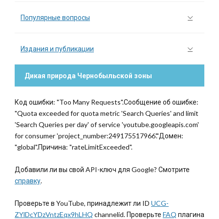
Популярные вопросы
Издания и публикации
Дикая природа Чернобыльской зоны
Код ошибки: "Too Many Requests".Сообщение об ошибке:
"Quota exceeded for quota metric 'Search Queries' and limit
'Search Queries per day' of service 'youtube.googleapis.com'
for consumer 'project_number:249175517966'."Домен:
"global".Причина: "rateLimitExceeded".
Добавили ли вы свой API-ключ для Google? Смотрите
справку
.
Проверьте в YouTube, принадлежит ли ID
UCG-
ZYlDcYDzVntzEqx9hLHQ
channelid. Проверьте
FAQ
плагина