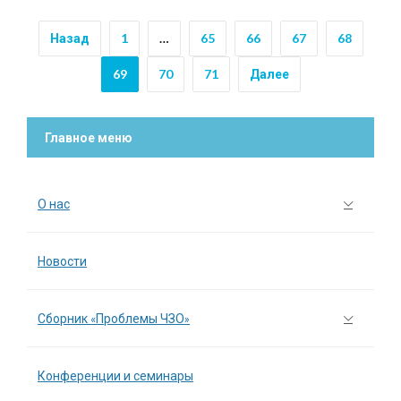
Назад
1
…
65
66
67
68
69
70
71
Далее
Главное меню
О нас
Новости
Сборник «Проблемы ЧЗО»
Конференции и семинары