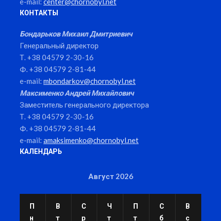
e-mail:
center@chornobyl.net
КОНТАКТЫ
Бондарьков Михаил Дмитриевич
Генеральный директор
Т. +38 04579 2-30-16
Ф. +38 04579 2-81-44
e-mail:
mbondarkov@chornobyl.net
Максименко Андрей Михайлович
Заместитель генерального директора
Т. +38 04579 2-30-16
Ф. +38 04579 2-81-44
e-mail:
amaksimenko@chornobyl.net
КАЛЕНДАРЬ
Август 2026
П
В
С
Ч
П
С
В
н
т
р
т
т
б
с