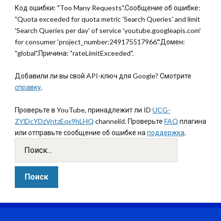
Код ошибки: "Too Many Requests".Сообщение об ошибке:
"Quota exceeded for quota metric 'Search Queries' and limit
'Search Queries per day' of service 'youtube.googleapis.com'
for consumer 'project_number:249175517966'."Домен:
"global".Причина: "rateLimitExceeded".
Добавили ли вы свой API-ключ для Google? Смотрите
справку
.
Проверьте в YouTube, принадлежит ли ID
UCG-
ZYlDcYDzVntzEqx9hLHQ
channelid. Проверьте
FAQ
плагина
или отправьте сообщение об ошибке на
поддержка
.