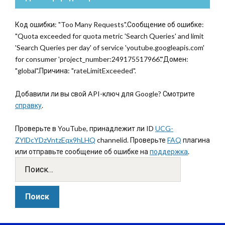
Код ошибки: "Too Many Requests".Сообщение об ошибке:
"Quota exceeded for quota metric 'Search Queries' and limit
'Search Queries per day' of service 'youtube.googleapis.com'
for consumer 'project_number:249175517966'."Домен:
"global".Причина: "rateLimitExceeded".
Добавили ли вы свой API-ключ для Google? Смотрите
справку
.
Проверьте в YouTube, принадлежит ли ID
UCG-
ZYlDcYDzVntzEqx9hLHQ
channelid. Проверьте
FAQ
плагина
или отправьте сообщение об ошибке на
поддержка
.