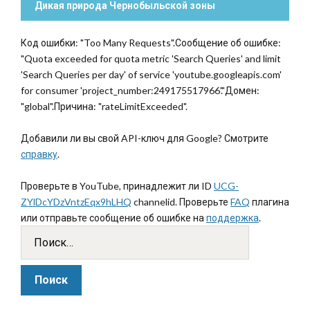
Дикая природа Чернобыльской зоны
Код ошибки: "Too Many Requests".Сообщение об ошибке:
"Quota exceeded for quota metric 'Search Queries' and limit
'Search Queries per day' of service 'youtube.googleapis.com'
for consumer 'project_number:249175517966'."Домен:
"global".Причина: "rateLimitExceeded".
Добавили ли вы свой API-ключ для Google? Смотрите
справку
.
Проверьте в YouTube, принадлежит ли ID
UCG-
ZYlDcYDzVntzEqx9hLHQ
channelid. Проверьте
FAQ
плагина
или отправьте сообщение об ошибке на
поддержка
.