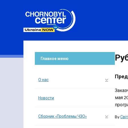
Ру
Главное меню
Пред
О нас
Заказ
мая 2
Новости
прогр
Сборник «Проблемы ЧЗО»
By
Сві