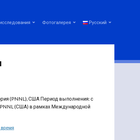
исследования
Фотогалерея
Русский
я
ория (PNNL), США Период выполнения: с
ля PNNL (США) в рамках Международной
е время