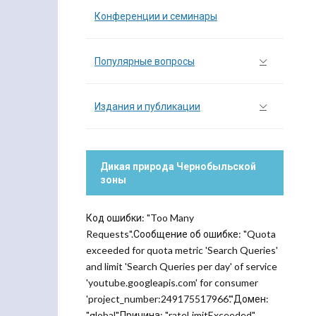
Конференции и семинары
Популярные вопросы
Издания и публикации
Дикая природа Чернобыльской
зоны
Код ошибки: "Too Many
Requests".Сообщение об ошибке: "Quota
exceeded for quota metric 'Search Queries'
and limit 'Search Queries per day' of service
'youtube.googleapis.com' for consumer
'project_number:249175517966'."Домен:
"global".Причина: "rateLimitExceeded".