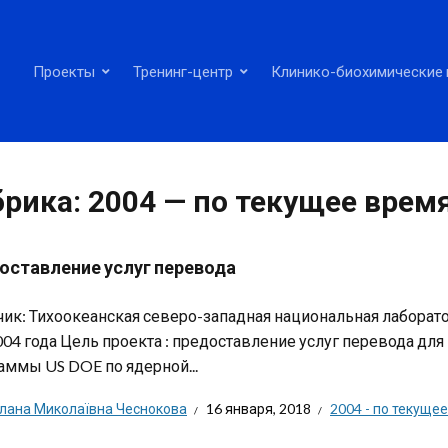
Проекты
Тренинг-центр
Клинико-биохимические 
брика:
2004 — по текущее врем
оставление услуг перевода
чик: Тихоокеанская северо-западная национальная лаборат
004 года Цель проекта : предоставление услуг перевода д
аммы US DOE по ядерной...
тлана Миколаївна Чеснокова
16 января, 2018
2004 - по текуще