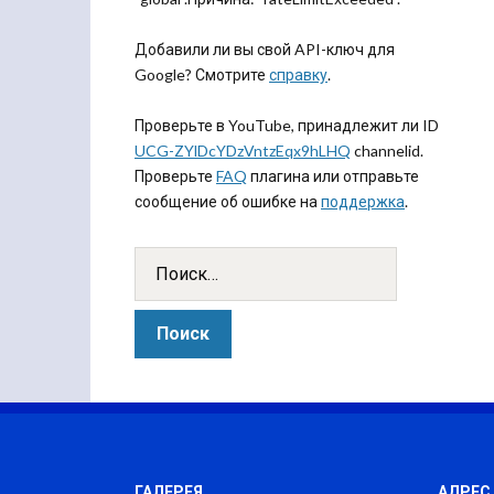
Добавили ли вы свой API-ключ для
Google? Смотрите
справку
.
Проверьте в YouTube, принадлежит ли ID
UCG-ZYlDcYDzVntzEqx9hLHQ
channelid.
Проверьте
FAQ
плагина или отправьте
сообщение об ошибке на
поддержка
.
ГАЛЕРЕЯ
АДРЕС