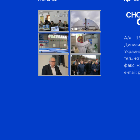
А/я 15
Дивизи
Украина
тел.: +
факс: +
e-mail: