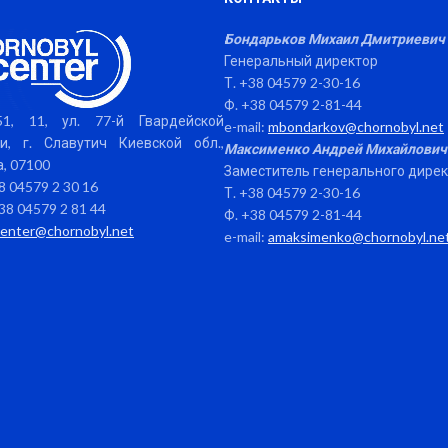
Бондарьков Михаил Дмитриевич
Генеральный директор
Т. +38 04579 2-30-16
Ф. +38 04579 2-81-44
1, 11, ул. 77-й Гвардейской
e-mail:
mbondarkov@chornobyl.net
и, г. Славутич Киевской обл.,
Максименко Андрей Михайлович
, 07100
Заместитель генерального дире
38 04579 2 30 16
Т. +38 04579 2-30-16
38 04579 2 81 44
Ф. +38 04579 2-81-44
center@chornobyl.net
e-mail:
amaksimenko@chornobyl.ne