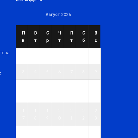
Август 2026
П
В
С
Ч
П
С
В
н
т
р
т
т
б
с
ктора
1
2
3
4
5
6
7
8
9
t
1
1
1
1
1
1
1
0
1
2
3
4
5
6
1
1
1
2
2
2
2
7
8
9
0
1
2
3
2
2
2
2
2
2
3