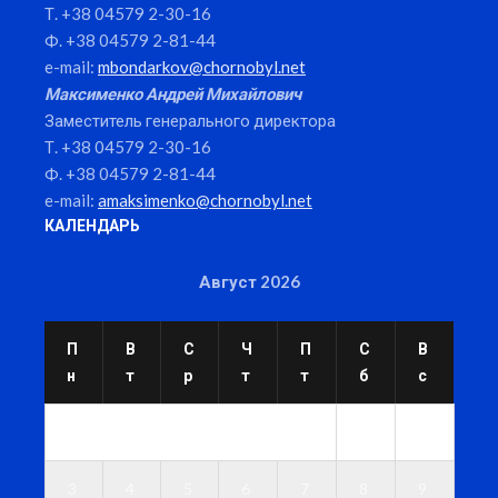
Т. +38 04579 2-30-16
Ф. +38 04579 2-81-44
e-mail:
mbondarkov@chornobyl.net
Максименко Андрей Михайлович
Заместитель генерального директора
Т. +38 04579 2-30-16
Ф. +38 04579 2-81-44
e-mail:
amaksimenko@chornobyl.net
КАЛЕНДАРЬ
Август 2026
П
В
С
Ч
П
С
В
н
т
р
т
т
б
с
1
2
3
4
5
6
7
8
9