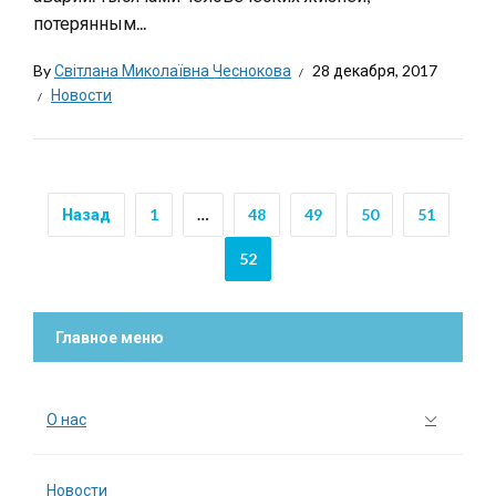
потерянным...
By
Світлана Миколаївна Чеснокова
28 декабря, 2017
Новости
Назад
1
…
48
49
50
51
52
Главное меню
О нас
Новости