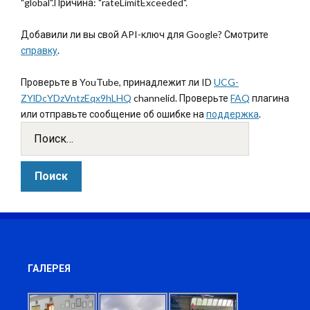
"global".Причина: "rateLimitExceeded".
Добавили ли вы свой API-ключ для Google? Смотрите
справку
.
Проверьте в YouTube, принадлежит ли ID
UCG-
ZYlDcYDzVntzEqx9hLHQ
channelid. Проверьте
FAQ
плагина
или отправьте сообщение об ошибке на
поддержка
.
ГАЛЕРЕЯ