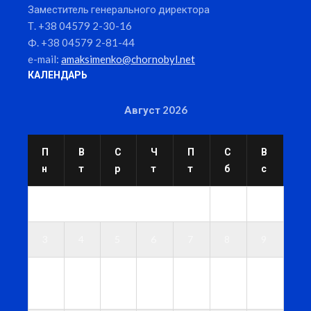
Заместитель генерального директора
Т. +38 04579 2-30-16
Ф. +38 04579 2-81-44
e-mail:
amaksimenko@chornobyl.net
КАЛЕНДАРЬ
Август 2026
П
В
С
Ч
П
С
В
н
т
р
т
т
б
с
1
2
3
4
5
6
7
8
9
1
1
1
1
1
1
1
0
1
2
3
4
5
6