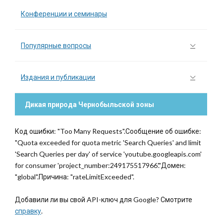
Конференции и семинары
Популярные вопросы
Издания и публикации
Дикая природа Чернобыльской зоны
Код ошибки: "Too Many Requests".Сообщение об ошибке:
"Quota exceeded for quota metric 'Search Queries' and limit
'Search Queries per day' of service 'youtube.googleapis.com'
for consumer 'project_number:249175517966'."Домен:
"global".Причина: "rateLimitExceeded".
Добавили ли вы свой API-ключ для Google? Смотрите
справку
.