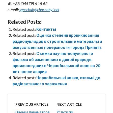
Ф . +38 (04579) 6 15 62
e-mail:
sgaschak@chornobyl.net
Related Posts:
Related posts
Контакты
Related posts
Оценка степени проникновения
радионуклидов в строительные материалы и
искусственные поверхности города Припять
Related posts
Съемки научно-популярного
фильма об изменениях в дикой природе,
произошедших в Чернобыльской зоне за 20
лет после аварии
Related posts
Чорнобильські вовки, схильні до
радіоактивного зараження
PREVIOUS ARTICLE
NEXT ARTICLE
Оценка параметров
Услуги по