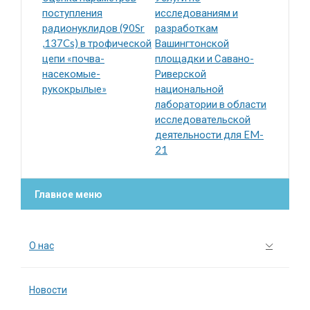
поступления
исследованиям и
радионуклидов (90Sr
разработкам
,137Cs) в трофической
Вашингтонской
цепи «почва-
площадки и Савано-
насекомые-
Риверской
рукокрылые»
национальной
лаборатории в области
исследовательской
деятельности для EM-
21
Главное меню
О нас
Новости