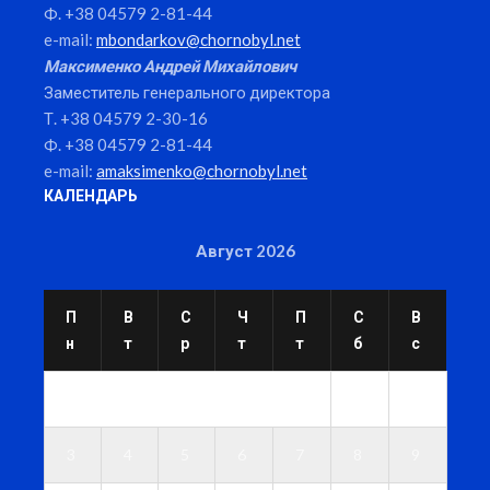
Ф. +38 04579 2-81-44
e-mail:
mbondarkov@chornobyl.net
Максименко Андрей Михайлович
Заместитель генерального директора
Т. +38 04579 2-30-16
Ф. +38 04579 2-81-44
e-mail:
amaksimenko@chornobyl.net
КАЛЕНДАРЬ
Август 2026
П
В
С
Ч
П
С
В
н
т
р
т
т
б
с
1
2
3
4
5
6
7
8
9