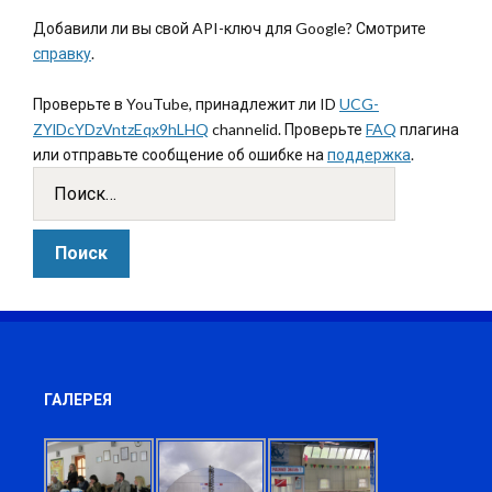
Добавили ли вы свой API-ключ для Google? Смотрите
справку
.
Проверьте в YouTube, принадлежит ли ID
UCG-
ZYlDcYDzVntzEqx9hLHQ
channelid. Проверьте
FAQ
плагина
или отправьте сообщение об ошибке на
поддержка
.
ГАЛЕРЕЯ