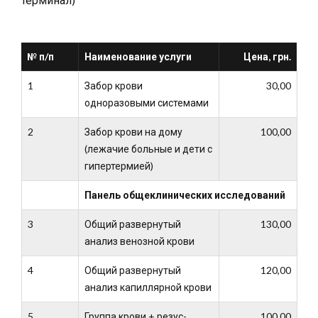
№ п/п
Наименование услуги
Цена, грн.
1
Забор крови
30,00
одноразовыми системами
2
Забор крови на дому
100,00
(лежачие больные и дети с
гипертермией)
Панель общеклинических исследований
3
Общий развернутый
130,00
анализ венозной крови
4
Общий развернутый
120,00
анализ капиллярной крови
5
Группа крови + резус-
100,00