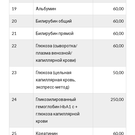
19
Альбумин
60,00
20
Билирубин общий
60,00
21
Билирубин прямой
60,00
22
Глюкоза (сыворотка/
60,00
плазма венозной/
капиллярной крови)
23
Глюкоза (цельная
50,00
капиллярная кровь,
экспресс-метод)
24
Гликозилированный
250,00
гемоглобин HbA1 с +
глюкоза капиллярной
крови
25
Креатинин
60,00