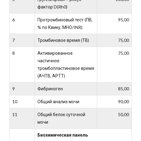
фактор D(Rh0)
6
Протромбиновый тест (ПВ,
95,00
% по Квику, МНО/INR)
7
Тромбиновое время (ТВ)
75,00
8
Активированное
75,00
частичное
тромбопластиновое время
(АЧТВ, АРТТ)
9
Фибриноген
85,00
10
Общий анализ мочи
90,00
11
Общий белок суточной
50,00
мочи
Биохимическая панель