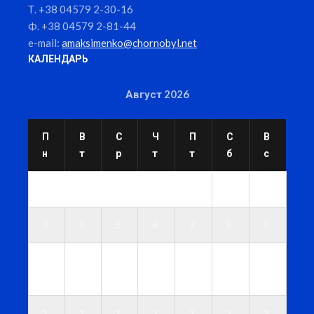
Т. +38 04579 2-30-16
Ф. +38 04579 2-81-44
e-mail:
amaksimenko@chornobyl.net
КАЛЕНДАРЬ
Август 2026
П
В
С
Ч
П
С
В
н
т
р
т
т
б
с
1
2
3
4
5
6
7
8
9
1
1
1
1
1
1
1
0
1
2
3
4
5
6
1
1
1
2
2
2
2