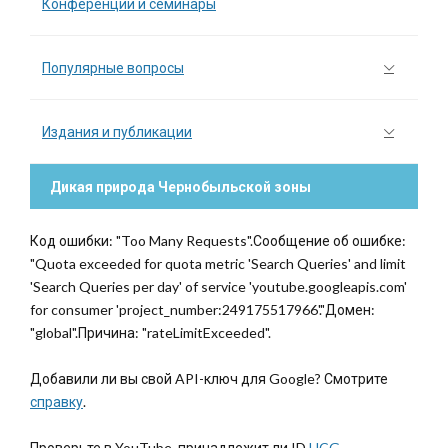
Конференции и семинары
Популярные вопросы
Издания и публикации
Дикая природа Чернобыльской зоны
Код ошибки: "Too Many Requests".Сообщение об ошибке:
"Quota exceeded for quota metric 'Search Queries' and limit
'Search Queries per day' of service 'youtube.googleapis.com'
for consumer 'project_number:249175517966'."Домен:
"global".Причина: "rateLimitExceeded".
Добавили ли вы свой API-ключ для Google? Смотрите
справку
.
Проверьте в YouTube, принадлежит ли ID
UCG-