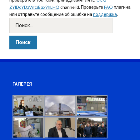
ZYlDcYDzVntzEqx9hLHQ
channelid. Проверьте
FAQ
плагина
или отправьте сообщение об ошибке на
поддержка
.
ГАЛЕРЕЯ