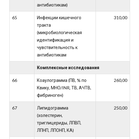
антибиотикам)
65
Инфекции кишечного
310,00
тракта
(микробиологическая
идентификация и
чувствительность к
антибиотикам
Комплексные исследования
66
Коаулограмма (ПВ, % по
260,00
Квику, МНО/INR, ТВ, АЧТВ,
фибриноген)
67
Липидограмма
250,00
(холестерин,
триглицериды, ЛПВП,
ЛПНП, ЛПОНП, КА)