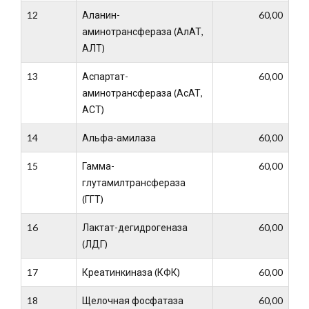
12
Аланин-
60,00
аминотрансфераза (АлАТ,
АЛТ)
13
Аспартат-
60,00
аминотрансфераза (АсАТ,
АСТ)
14
Альфа-амилаза
60,00
15
Гамма-
60,00
глутамилтрансфераза
(ГГТ)
16
Лактат-дегидрогеназа
60,00
(ЛДГ)
17
Креатинкиназа (КФК)
60,00
18
Щелочная фосфатаза
60,00