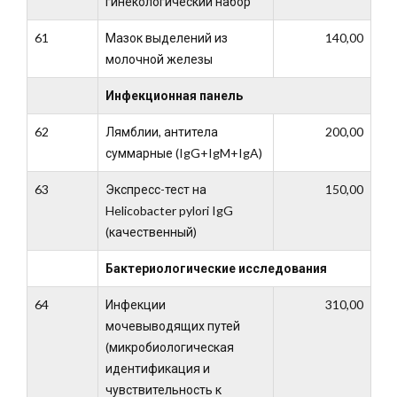
гинекологический набор
61
Мазок выделений из
140,00
молочной железы
Инфекционная панель
62
Лямблии, антитела
200,00
суммарные (IgG+IgM+IgA)
63
Экспресс-тест на
150,00
Helicobacter pylori IgG
(качественный)
Бактериологические исследования
64
Инфекции
310,00
мочевыводящих путей
(микробиологическая
идентификация и
чувствительность к