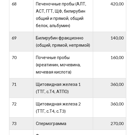
68
Печеночные пробы (АЛТ,
420,00
АСТ, ГГТ, ЩФ, билирубин
общий и прямой, общий
белок, альбумин)
69
Билирубин фракционно
140,00
(общий, прямой, непрямой)
70
Почечные пробы
160,00
(креатинин, мочевина,
мочевая кислота)
71
Щитовидная железа 1
360,00
(ТТГ, с.Т4, АТПО)
72
Щитовидная железа 2
360,00
(ТТГ, с.Т4, с.Т3)
73
Спермограмма
270,00