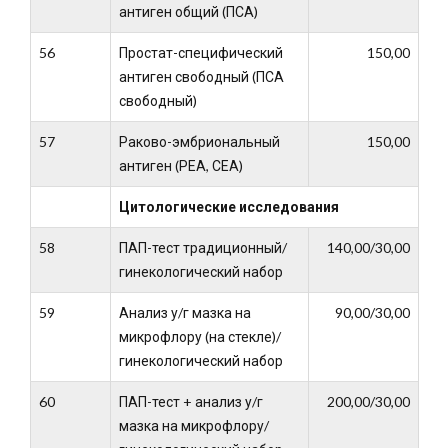
антиген общий (ПСА)
56
Простат-специфический
150,00
антиген свободный (ПСА
свободный)
57
Раково-эмбриональный
150,00
антиген (РЕА, СЕА)
Цитологические исследования
58
ПАП-тест традиционный/
140,00/30,00
гинекологический набор
59
Анализ у/г мазка на
90,00/30,00
микрофлору (на стекле)/
гинекологический набор
60
ПАП-тест + анализ у/г
200,00/30,00
мазка на микрофлору/