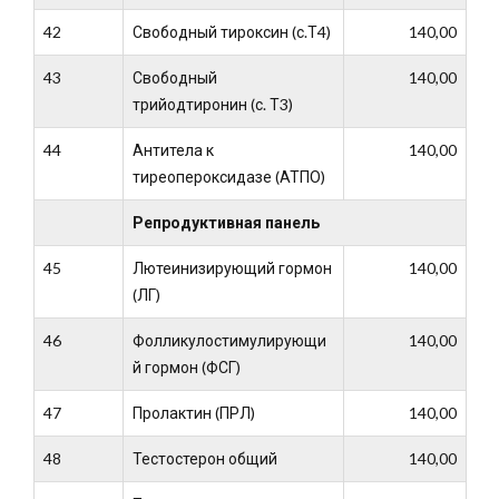
42
Свободный тироксин (с.Т4)
140,00
43
Свободный
140,00
трийодтиронин (с. Т3)
44
Антитела к
140,00
тиреопероксидазе (АТПО)
Репродуктивная панель
45
Лютеинизирующий гормон
140,00
(ЛГ)
46
Фолликулостимулирующи
140,00
й гормон (ФСГ)
47
Пролактин (ПРЛ)
140,00
48
Тестостерон общий
140,00