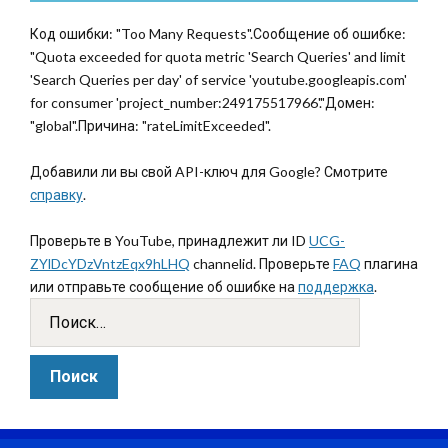
Код ошибки: "Too Many Requests".Сообщение об ошибке:
"Quota exceeded for quota metric 'Search Queries' and limit
'Search Queries per day' of service 'youtube.googleapis.com'
for consumer 'project_number:249175517966'."Домен:
"global".Причина: "rateLimitExceeded".
Добавили ли вы свой API-ключ для Google? Смотрите
справку
.
Проверьте в YouTube, принадлежит ли ID
UCG-
ZYlDcYDzVntzEqx9hLHQ
channelid. Проверьте
FAQ
плагина
или отправьте сообщение об ошибке на
поддержка
.