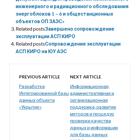
инженерного и радиационного обследования
энергоблоков 1 – 6 и общестанционных
объектов ОП ЗАЭС»
Related posts
Завершено сопровождение
эксплуатации АСП КИРО
Related posts
Сопровождение эксплуатации
АСП КИРО на ЮУ АЭС
PREVIOUS ARTICLE
NEXT ARTICLE
Разработка
Информационная,
Интегрированной базы
административная и
данных объекта
организационная
«Укрытие»
поддержка, развитие
методов и процедур
проверки качества
данных и информации
для базы данных