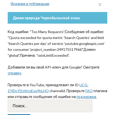
Издания и публикации
Дикая природа Чернобыльской зоны
Код ошибки: "Too Many Requests".Сообщение об ошибке:
"Quota exceeded for quota metric 'Search Queries' and limit
'Search Queries per day' of service 'youtube.googleapis.com'
for consumer 'project_number:249175517966'."Домен:
"global".Причина: "rateLimitExceeded".
Добавили ли вы свой API-ключ для Google? Смотрите
справку
.
Проверьте в YouTube, принадлежит ли ID
UCG-
ZYlDcYDzVntzEqx9hLHQ
channelid. Проверьте
FAQ
плагина
или отправьте сообщение об ошибке на
поддержка
.