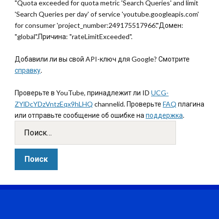
"Quota exceeded for quota metric 'Search Queries' and limit
'Search Queries per day' of service 'youtube.googleapis.com'
for consumer 'project_number:249175517966'."Домен:
"global".Причина: "rateLimitExceeded".
Добавили ли вы свой API-ключ для Google? Смотрите
справку
.
Проверьте в YouTube, принадлежит ли ID
UCG-
ZYlDcYDzVntzEqx9hLHQ
channelid. Проверьте
FAQ
плагина
или отправьте сообщение об ошибке на
поддержка
.