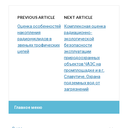
PREVIOUS ARTICLE
NEXT ARTICLE
Оценка особенностей
Комплексная оценка
накопления
радиационно-
радионуклидов в
экологической
звеньях трофических
безопасности
цепей
эксплуатации
природоохранных
объектов ЧАЭС на
промплощадке и в г.
Славутиче. Охрана
подземных вод от
загрязнений
Главное меню