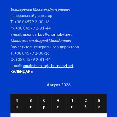
Бондарьков Михаил Дмитриевич
Генеральный директор
Т. +38 04579 2-30-16
Ф. +38 04579 2-81-44
e-mail:
mbondarkov@chornobyl.net
Максименко Андрей Михайлович
Заместитель генерального директора
Т. +38 04579 2-30-16
Ф. +38 04579 2-81-44
e-mail:
amaksimenko@chornobyl.net
КАЛЕНДАРЬ
Август 2026
П
В
С
Ч
П
С
В
н
т
р
т
т
б
с