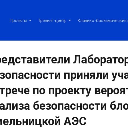
Проекты
Тренинг-центр
Клинико-биохимические 
едставители Лаборато
зопасности приняли уча
трече по проекту вероя
ализа безопасности бл
мельницкой АЭС