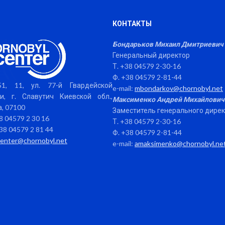
КОНТАКТЫ
Бондарьков Михаил Дмитриевич
Генеральный директор
Т. +38 04579 2-30-16
Ф. +38 04579 2-81-44
1, 11, ул. 77-й Гвардейской
e-mail:
mbondarkov@chornobyl.net
и, г. Славутич Киевской обл.,
Максименко Андрей Михайлович
, 07100
Заместитель генерального дире
38 04579 2 30 16
Т. +38 04579 2-30-16
38 04579 2 81 44
Ф. +38 04579 2-81-44
center@chornobyl.net
e-mail:
amaksimenko@chornobyl.ne