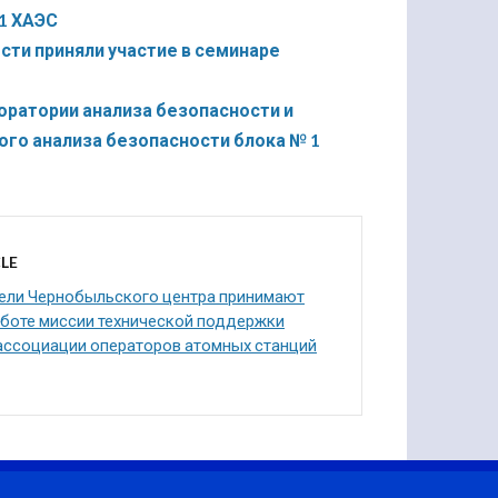
 1 ХАЭС
сти приняли участие в семинаре
оратории анализа безопасности и
ного анализа безопасности блока № 1
LE
ели Чернобыльского центра принимают
аботе миссии технической поддержки
ассоциации операторов атомных станций