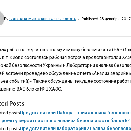
By
СВІТЛАНА МИКОЛАЇВНА ЧЕСНОКОВА
Published
28 декабря, 2017
ках работ по вероятностному анализу безопасности (ВАБ) б
г. в г. Киеве состоялась рабочая встреча представителей ХА
ерной безопасности Украины и Лаборатории анализа безопа
ей встречи проведено обсуждение отчета «Анализ аварийны
ьев событий)». Также обсуждены текущее состояние работ 
шению ВАБ блока № 1 ХАЭС.
ted Posts:
ated posts
Представители Лаборатории анализа безопасно
проекту вероятностного анализа безопасности блока №
ated posts
Представители лаборатории анализа безопаснос