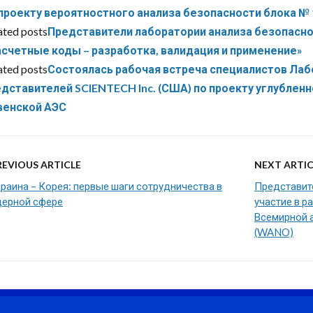
проекту вероятностного анализа безопасности блока №
ated posts
Представители лаборатории анализа безопасно
счетные коды – разработка, валидация и применение»
ated posts
Состоялась рабочая встреча специалистов Лаб
дставителей SCIENTECH Inc. (США) по проекту углублен
венской АЭС
REVIOUS ARTICLE
NEXT ARTIC
раина – Корея: первые шаги сотрудничества в
Представит
дерной сфере
участие в р
Всемирной 
(WANO)