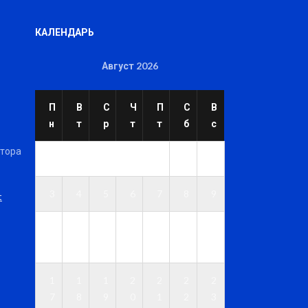
КАЛЕНДАРЬ
Август 2026
П
В
С
Ч
П
С
В
н
т
р
т
т
б
с
ктора
1
2
3
4
5
6
7
8
9
t
1
1
1
1
1
1
1
0
1
2
3
4
5
6
1
1
1
2
2
2
2
7
8
9
0
1
2
3