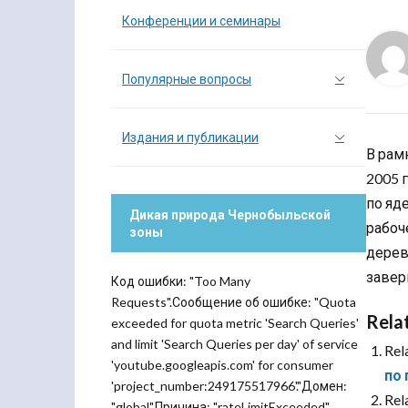
Конференции и семинары
Популярные вопросы
Издания и публикации
В рам
2005 
по яд
Дикая природа Чернобыльской
рабоч
зоны
дерев
завер
Код ошибки: "Too Many
Requests".Сообщение об ошибке: "Quota
Rela
exceeded for quota metric 'Search Queries'
and limit 'Search Queries per day' of service
Rel
'youtube.googleapis.com' for consumer
по 
'project_number:249175517966'."Домен:
Rel
"global".Причина: "rateLimitExceeded".