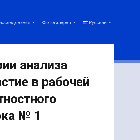
исследования
Фотогалерея
Русский
рии анализа
стие в рабочей
тностного
ока № 1