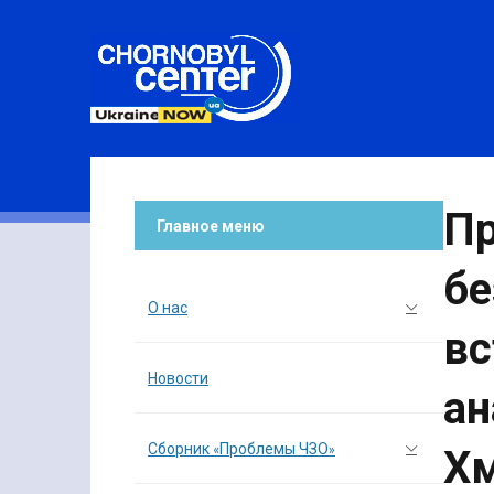
Пр
Главное меню
бе
О нас
вс
Новости
ан
Сборник «Проблемы ЧЗО»
Х