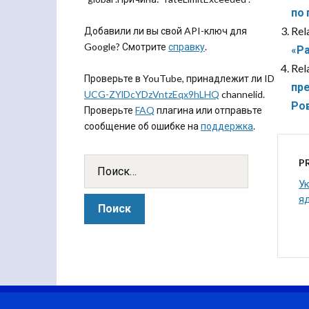
по 
Rel
Добавили ли вы свой API-ключ для
Google? Смотрите
справку
.
«Ра
Rel
Проверьте в YouTube, принадлежит ли ID
пре
UCG-ZYlDcYDzVntzEqx9hLHQ
channelid.
Ро
Проверьте
FAQ
плагина или отправьте
сообщение об ошибке на
поддержка
.
P
Ук
я