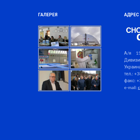
ГАЛЕРЕЯ
АДРЕС
А/я 15
Дивизи
Украина
тел.: +
факс: +
e-mail: