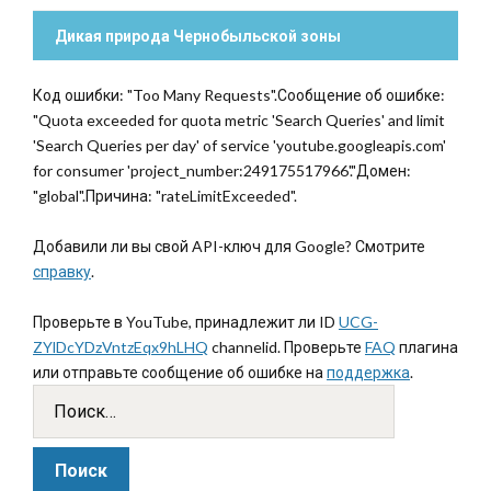
Дикая природа Чернобыльской зоны
Код ошибки: "Too Many Requests".Сообщение об ошибке:
"Quota exceeded for quota metric 'Search Queries' and limit
'Search Queries per day' of service 'youtube.googleapis.com'
for consumer 'project_number:249175517966'."Домен:
"global".Причина: "rateLimitExceeded".
Добавили ли вы свой API-ключ для Google? Смотрите
справку
.
Проверьте в YouTube, принадлежит ли ID
UCG-
ZYlDcYDzVntzEqx9hLHQ
channelid. Проверьте
FAQ
плагина
или отправьте сообщение об ошибке на
поддержка
.