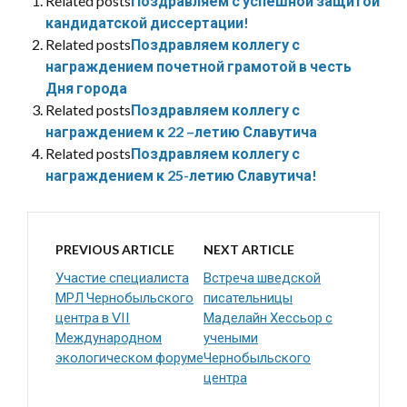
Related posts
Поздравляем с успешной защитой
кандидатской диссертации!
Related posts
Поздравляем коллегу с
награждением почетной грамотой в честь
Дня города
Related posts
Поздравляем коллегу с
награждением к 22 –летию Славутича
Related posts
Поздравляем коллегу с
награждением к 25-летию Славутича!
PREVIOUS ARTICLE
NEXT ARTICLE
Участие специалиста
Встреча шведской
МРЛ Чернобыльского
писательницы
центра в VII
Маделайн Хессьор с
Международном
учеными
экологическом форуме
Чернобыльского
центра