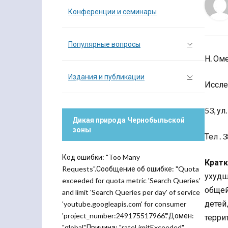
Конференции и семинары
Популярные вопросы
Н. Оме
Издания и публикации
Иссле
53, ул
Дикая природа Чернобыльской
зоны
Тел . 
Код ошибки: "Too Many
Кратк
Requests".Сообщение об ошибке: "Quota
ухудш
exceeded for quota metric 'Search Queries'
общей
and limit 'Search Queries per day' of service
детей
'youtube.googleapis.com' for consumer
'project_number:249175517966'."Домен:
терри
"global".Причина: "rateLimitExceeded".