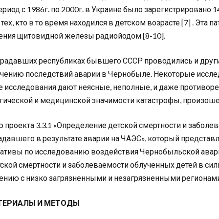
 период с 1986г. по 2000г. в Украине было зарегистрирован
 тех, кто в то время находился в детском возрасте [7] . Эт
ения щитовидной железы радиойодом [8-10].
традавших республиках бывшего СССР проводились и друг
учению последствий аварии в Чернобыле. Некоторые иссле
е исследования дают неясные, неполные, и даже противор
гической и медицинской значимости катастрофы, произоше
 проекта 3.3.1 «Определение детской смертности и заболе
адавшего в результате аварии на ЧАЭС», который представ
ативы по исследованию воздействия Чернобыльской аварии
тской смертности и заболеваемости облученных детей в си
ению с низко загрязненными и незагрязненными регионами 
АТЕРИАЛЫ И МЕТОДЫ