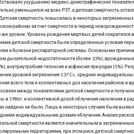
бствовало ухудшению медико-демографических показателе
тельно уменьшился на всех РЗТ, а детская смертность остала
 Детская смертность повысилась в некоторых загрязненных
ском районах за счет смертности в период новорожденност
м же уровне. Уровень рождения мертвых детей сократился 
нами детской смертности были определенные условия пер
лии и болезни респираторной системы. Основными причина
ом дыхательной недостаточности (более 33%), врожденные
3%), внутриутробная гипоксия и асфиксия при родах (5%). Р
ении уровней загрязнения 137 Cs , средних индивидуальны
ения всего тела и коллективных доз населения районов и в
освязи между показателями детской смертности и получе
ы в 1986г. и коллективной дозой облучения населения в ра
ах найдено не было. Лишь в некоторых случаях была выявл
едними индивидуальными дозами облучения. Анализ рисков 
тальной смертности является значительным в загрязненных
олируемыми территориями, при этом риск детской смертнос