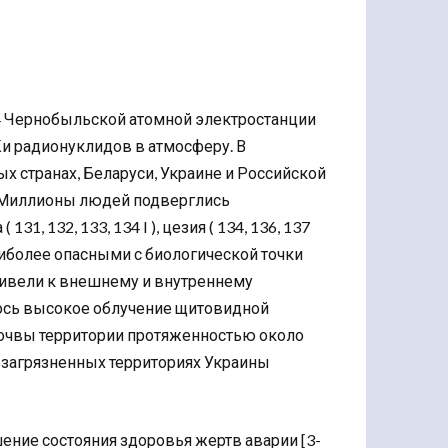
4 Чернобыльской атомной электростанции
Ки радионуклидов в атмосферу. В
х странах, Беларуси, Украине и Российской
]. Миллионы людей подверглись
 132, 133, 134 I ), цезия ( 134, 136, 137
ли наиболее опасными с биологической точки
привели к внешнему и внутреннему
ось высокое облучение щитовидной
почвы территории протяженностью около
На загрязненных территориях Украины
ние состояния здоровья жертв аварии [3-