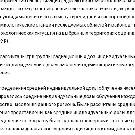
етрическая паспортизация радиоактивно загрязненных на
мацию по загрязнению почвы населенных пунктов, загряз
нуклидами цезия и по размеру тиреоидной и паспортной доз 1
миологические станции исследуемых областей и районов, пу
экологическая ситуация на выбранных территориях оценивал
9 Pt .
рассчитаны три группы радиационных доз: индивидуальные
ие индивидуальные дозы населения административных тер
ения.
пределения средней индивидуальной дозы облучения насел
ровались средние индивидуальные дозы облучения каждой 
ество населения данного региона. Были рассчитаны средн
ения представлены как средние индивидуальные дозы для 
еделение по возрасту было сделано экспертами, которые п
ьзованием данных поглощения радиойода щитовидной желе