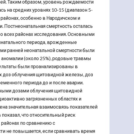
й. Таким образом, уровень рождаемости
сь на средних уровнях 10-15 (диапазон 5-
 районах, особенно в Народичском и
и. Постнеонатальная смертность осталась
во всех районах исследования. Основными
инатального периода, врожденные
ми ранней неонатальной смертности были
 аномалии (около 25%), родовые травмы
езультаты были проанализированы в
х доз облучения щитовидной железы, доз
ременного периода до и после аварии.
нными дозами облучения щитовидной
диоактивно загрязненных областях и
ена значительная взаимосвязь показателей
показал, что относительный риск
 районах по сравнению с
ти не повышается, если сравнивать время