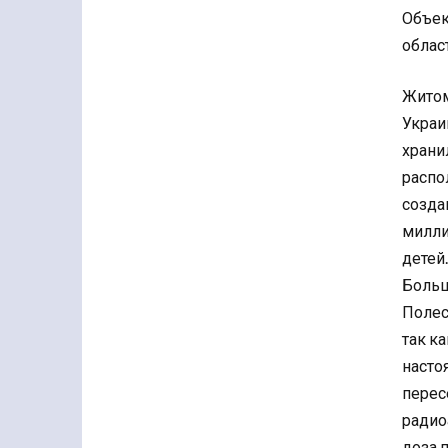
Объек
облас
Житом
Украи
храни
распо
созда
милли
детей
Больш
Полес
так к
насто
перес
радио
доза 