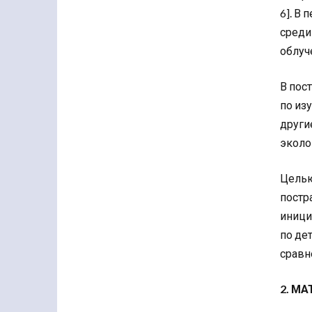
6]. В
среди
облуч
В пос
по из
други
эколо
Целью
постр
иници
по де
сравн
2. М