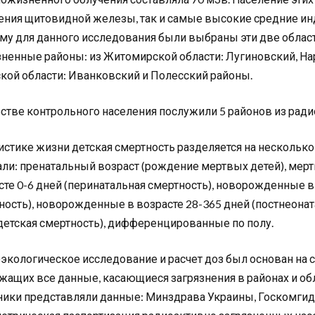
ения щитовидной железы, так и самые высокие средние и
му для данного исследования были выбраны эти две област
зненные районы: из Житомирской области: Лугиновский, На
кой области: Иванковский и Полесский районы.
естве контрольного населения послужили 5 районов из ради
тистике жизни детская смертность разделяется на несколько
ли: пренатальный возраст (рождение мертвых детей), ме
сте 0-6 дней (перинатальная смертность), новорожденные в 
ность), новорожденные в возрасте 28-365 дней (постнеоната
(детская смертность), дифференцированные по полу.
экологическое исследование и расчет доз был основан на с
жащих все данные, касающиеся загрязнения в районах и о
ники представляли данные: Минздрава Украины, Госкомгидр