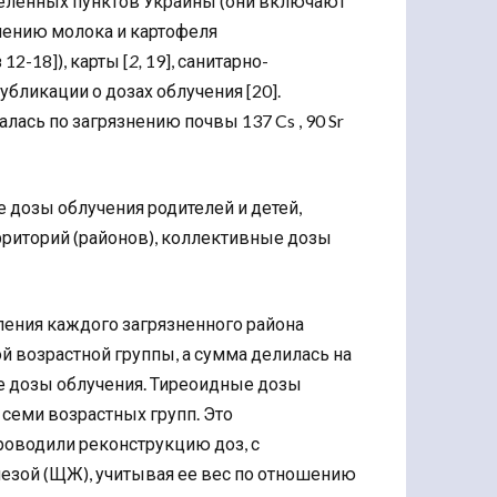
селенных пунктов Украины (они включают
нению молока и картофеля
2-18]), карты [
2,
19], санитарно-
бликации о дозах облучения [20].
ась по загрязнению почвы 137 Cs , 90 Sr
 дозы облучения родителей и детей,
риторий (районов), коллективные дозы
ения каждого загрязненного района
возрастной группы, а сумма делилась на
ие дозы облучения. Тиреоидные дозы
семи возрастных групп. Это
роводили реконструкцию доз, с
зой (ЩЖ), учитывая ее вес по отношению