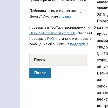
спосо
значи
Добавили ли вы свой API-ключ для
25)%.
Google? Смотрите
справку
.
Полес
на то
Проверьте в YouTube, принадлежит ли ID
UCG-ZYlDcYDzVntzEqx9hLHQ
channelid.
причи
Проверьте
FAQ
плагина или отправьте
анома
сообщение об ошибке на
поддержка
.
синдр
(до 1
отнош
облуч
Взаим
желез
район
со ср
неона
контр