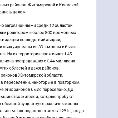
енных районов Житомирской и Киевской
аина в целом.
но загрязненными среди 12 областей
ным реактором и более 800 временных
квидации последствий аварии,
ли эвакуированы из 30-км зоны и были
я. На их территории проживает 1,45
иллиона пострадавших с 0,44 миллиона
гих областей и даже районов.
 районов Житомирской области,
в переселении, некоторые в повторном,
ние этих районов было переселено. До
ольшинство жителей, которые требуют
их областей существуют различные зоны
льным законодательством в 1991г., когда
х областей имело как наибольшие дозы