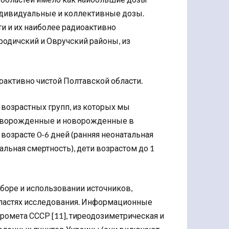
ндивидуальные и коллективные дозы.
и и их наиболее радиоактивно
родичский и Овручский районы, из
оактивно чистой Полтавской области.
 возрастных групп, из которых мы
ртворожденные и новорожденные в
возрасте 0-6 дней (ранняя неонатальная
льная смертность), дети возрастом до 1
боре и использовании источников,
бластях исследования. Информационные
омета СССР [11], тиреодозиметрическая и