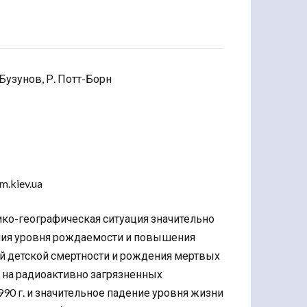
 Бузунов, Р. Потт-Борн
m.kiev.ua
ико-географическая ситуация значительно
ения уровня рождаемости и повышения
й детской смертности и рождения мертвых
о на радиоактивно загрязненных
90 г. и значительное падение уровня жизни