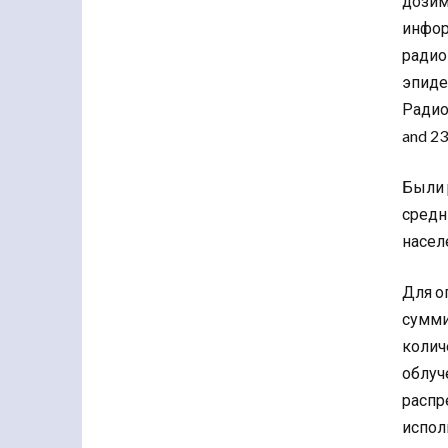
дозим
инфор
радио
эпиде
Радио
and 23
Были 
средн
насел
Для о
сумми
колич
облуч
распр
испол