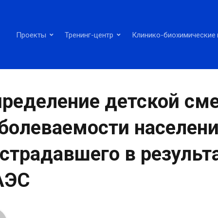
Проекты
Тренинг-центр
Клинико-биохимические 
ределение детской сме
болеваемости населени
страдавшего в результа
АЭС