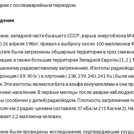
арии с послеаварийным периодом.
едение
аине, западной части бывшего СССР, взрыв энергоблока №
) 26 апреля 1986г. привел к выбросу около 100 миллионов 
ьтате были загрязнены обширные территории в трех смежны
ации, а также большие территории Западной Европы [1, 2 
нному радиоактивному загрязнению. Изотопы радиойода ( 131,
стронция ( 89, 90 Sr ) и плутония ( 238, 239, 240, 241 Pu ) бы
я. Эти изотопы являются бета и альфа излучателями и они 
ению населения. В первые месяцы после аварии наблюдал
ы (особенно у детей) радиойодом. Плотность загрязнения 
ысяч км 2 радио-цезием составила 37 кБк/м 2 (1 Ки/км 2). 
вает 2,2 миллиона человек.
аине были проведены исследования, подтвердившие ухудше