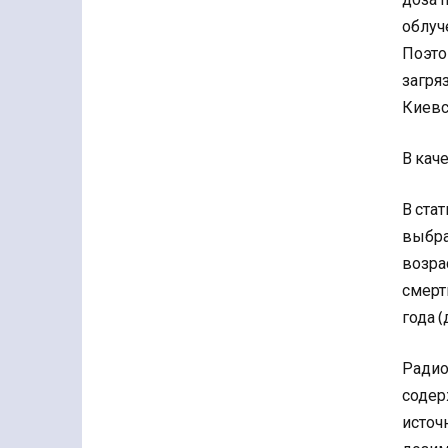
облуч
Поэто
загря
Киевс
В кач
В ста
выбра
возра
смерт
года 
Радио
содер
источ