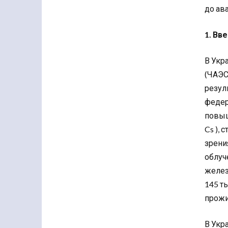
до ав
1. Вв
В Укр
(ЧАЭС
резул
федер
повыше
Cs ), 
зрени
облуч
желез
145 т
прожи
В Укр