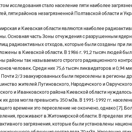
том исследования стало население пяти наиболее загрязн
тей, пяти районов незагрязненной Полтавской области и Укр
ирская и Киевская области являются наиболее радиоактив
ны. Основная часть Зоны отчуждения с разрушенным ядер
лищ радиоактивных отходов, которые были созданы при ли
ложены в Киевской области. В 1986 г. 91,2 тысяч людей бы
ны районы так называемого строгого радиационного контрол
онов человек. Среди них 75,6 тысяч ликвидаторов и 0,94 м
. Почти 2/3 эвакуированных были переселены в регионы дру
инство жителей Лугиновского, Народичского и Овручского
ского и Иванковского района Киевской области нуждалось 
ак их доза могла превысить 350 мЗв. В 1991-1992 гг. населе
ящего времени это переселение не окончено, однако [7]. Б
еления, проживают в Житомирской области. В пределах эт
активного загрязнения, которые были установлены национа
пожизненного облучения составляла 70 мЗв. Население эти