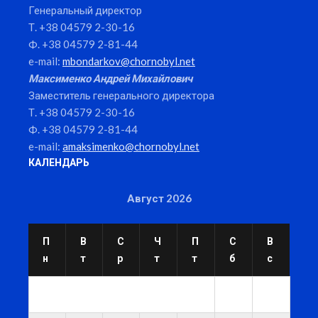
Генеральный директор
Т. +38 04579 2-30-16
Ф. +38 04579 2-81-44
e-mail:
mbondarkov@chornobyl.net
Максименко Андрей Михайлович
Заместитель генерального директора
Т. +38 04579 2-30-16
Ф. +38 04579 2-81-44
e-mail:
amaksimenko@chornobyl.net
КАЛЕНДАРЬ
Август 2026
П
В
С
Ч
П
С
В
н
т
р
т
т
б
с
1
2