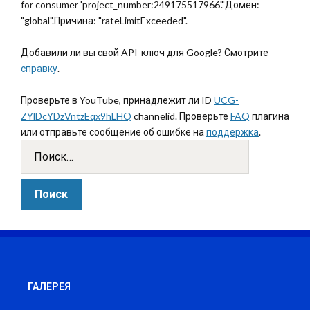
for consumer 'project_number:249175517966'."Домен:
"global".Причина: "rateLimitExceeded".
Добавили ли вы свой API-ключ для Google? Смотрите
справку
.
Проверьте в YouTube, принадлежит ли ID
UCG-
ZYlDcYDzVntzEqx9hLHQ
channelid. Проверьте
FAQ
плагина
или отправьте сообщение об ошибке на
поддержка
.
ГАЛЕРЕЯ