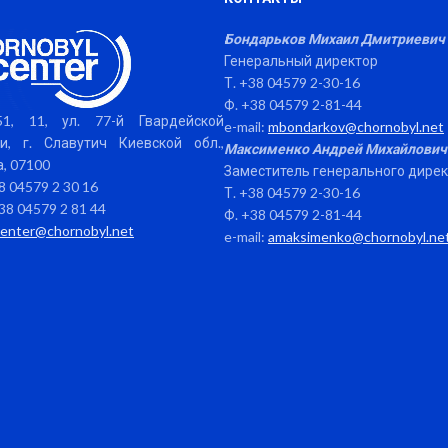
Бондарьков Михаил Дмитриевич
Генеральный директор
Т. +38 04579 2-30-16
Ф. +38 04579 2-81-44
1, 11, ул. 77-й Гвардейской
e-mail:
mbondarkov@chornobyl.net
и, г. Славутич Киевской обл.,
Максименко Андрей Михайлович
, 07100
Заместитель генерального дире
38 04579 2 30 16
Т. +38 04579 2-30-16
38 04579 2 81 44
Ф. +38 04579 2-81-44
center@chornobyl.net
e-mail:
amaksimenko@chornobyl.ne