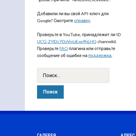
Добавили ли вы свой API-ключ для
Google? Смотрите
справку
.
Проверьте в YouTube, принадлежит ли ID
UCG-ZYlDcYDzVntzEqx9hLHQ
channelid.
Проверьте
FAQ
плагина или отправьте
сообщение об ошибке на
поддержка
.
ГАЛЕРЕЯ
АДРЕС