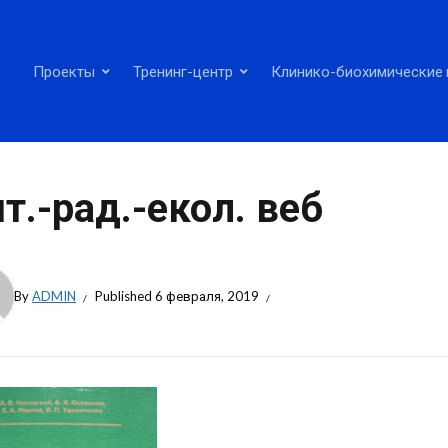
Проекты
Тренинг-центр
Клинико-биохимические 
т.-рад.-екол. веб
By
ADMIN
Published
6 февраля, 2019