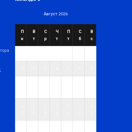
Август 2026
П
В
С
Ч
П
С
В
н
т
р
т
т
б
с
ктора
1
2
3
4
5
6
7
8
9
t
1
1
1
1
1
1
1
0
1
2
3
4
5
6
1
1
1
2
2
2
2
7
8
9
0
1
2
3
2
2
2
2
2
2
3