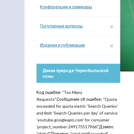
Конференции и семинары
Популярные вопросы
Издания и публикации
Дикая природа Чернобыльской
зоны
Код ошибки: "Too Many
Requests".Сообщение об ошибке: "Quota
exceeded for quota metric 'Search Queries'
and limit 'Search Queries per day' of service
'youtube.googleapis.com' for consumer
'project_number:249175517966'."Домен:
"global".Причина: "rateLimitExceeded".