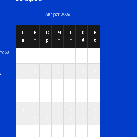
Август 2026
П
В
С
Ч
П
С
В
н
т
р
т
т
б
с
ктора
1
2
3
4
5
6
7
8
9
t
1
1
1
1
1
1
1
0
1
2
3
4
5
6
1
1
1
2
2
2
2
7
8
9
0
1
2
3
2
2
2
2
2
2
3