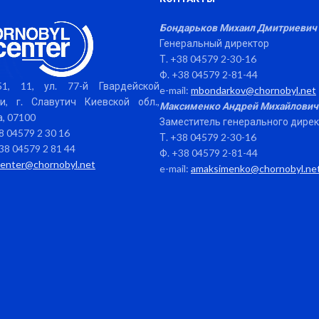
Бондарьков Михаил Дмитриевич
Генеральный директор
Т. +38 04579 2-30-16
Ф. +38 04579 2-81-44
1, 11, ул. 77-й Гвардейской
e-mail:
mbondarkov@chornobyl.net
и, г. Славутич Киевской обл.,
Максименко Андрей Михайлович
, 07100
Заместитель генерального дире
38 04579 2 30 16
Т. +38 04579 2-30-16
38 04579 2 81 44
Ф. +38 04579 2-81-44
center@chornobyl.net
e-mail:
amaksimenko@chornobyl.ne