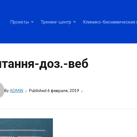
Проекты
Тренинг-центр
Клинико-биохимические 
тання-доз.-веб
By
ADMIN
Published
6 февраля, 2019