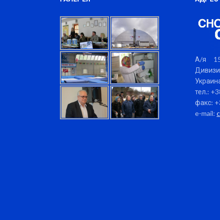
А/я 15
Дивизи
Украина
тел.: +
факс: +
e-mail: