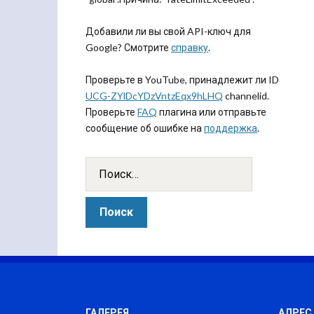
Добавили ли вы свой API-ключ для
Google? Смотрите
справку
.
Проверьте в YouTube, принадлежит ли ID
UCG-ZYlDcYDzVntzEqx9hLHQ
channelid.
Проверьте
FAQ
плагина или отправьте
сообщение об ошибке на
поддержка
.
ГАЛЕРЕЯ
АДРЕС