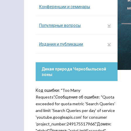
Конференции и семинары
Популярные вопросы
Издания и публикации
Дикая природа Чернобыльской
зоны
Код ошибки: "Too Many
Requests".Сообщение об ошибке: "Quota
exceeded for quota metric 'Search Queries'
and limit 'Search Queries per day' of service
'youtube.googleapis.com' for consumer
'project_number:249175517966'."Домен:
"global".Причина: "rateLimitExceeded".