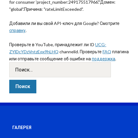
for consumer 'project_number:249175517966'."Домен:
"global".Причина: "rateLimitExceeded".
Добавили ли вы свой API-ключ для Google? Смотрите
справку
.
Проверьте в YouTube, принадлежит ли ID
UCG-
ZYlDcYDzVntzEqx9hLHQ
channelid. Проверьте
FAQ
плагина
или отправьте сообщение об ошибке на
поддержка
.
ГАЛЕРЕЯ