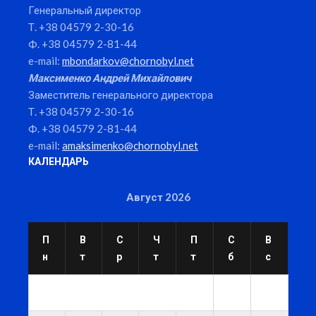
Генеральный директор
Т. +38 04579 2-30-16
Ф. +38 04579 2-81-44
e-mail:
mbondarkov@chornobyl.net
Максименко Андрей Михайлович
Заместитель генерального директора
Т. +38 04579 2-30-16
Ф. +38 04579 2-81-44
e-mail:
amaksimenko@chornobyl.net
КАЛЕНДАРЬ
Август 2026
П
В
С
Ч
П
С
В
н
т
р
т
т
б
с
1
2