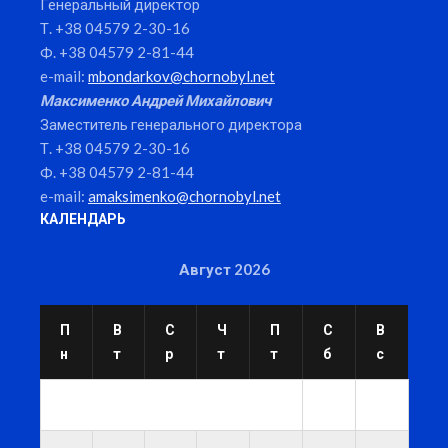
Генеральный директор
Т. +38 04579 2-30-16
Ф. +38 04579 2-81-44
e-mail:
mbondarkov@chornobyl.net
Максименко Андрей Михайлович
Заместитель генерального директора
Т. +38 04579 2-30-16
Ф. +38 04579 2-81-44
e-mail:
amaksimenko@chornobyl.net
КАЛЕНДАРЬ
Август 2026
П
В
С
Ч
П
С
В
н
т
р
т
т
б
с
1
2