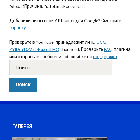
"global".Причина: "rateLimitExceeded".
Добавили ли вы свой API-ключ для Google? Смотрите
справку
.
Проверьте в YouTube, принадлежит ли ID
UCG-
ZYlDcYDzVntzEqx9hLHQ
channelid. Проверьте
FAQ
плагина
или отправьте сообщение об ошибке на
поддержка
.
ГАЛЕРЕЯ