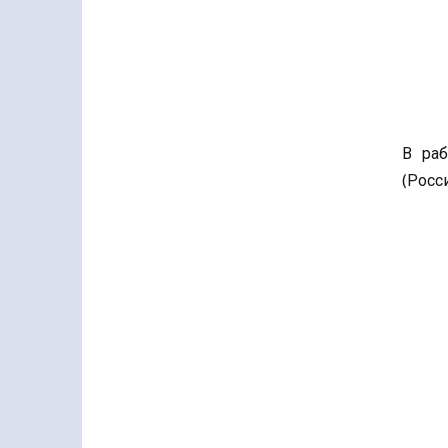
В раб
(Росс