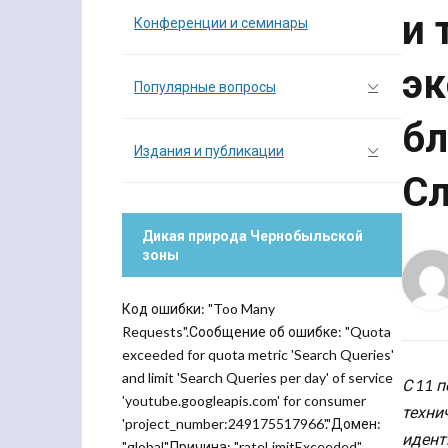
и 
Конференции и семинары
эк
Популярные вопросы
бл
Издания и публикации
Сл
Дикая природа Чернобыльской
зоны
Код ошибки: "Too Many
Requests".Сообщение об ошибке: "Quota
exceeded for quota metric 'Search Queries'
and limit 'Search Queries per day' of service
С 11 
'youtube.googleapis.com' for consumer
техни
'project_number:249175517966'."Домен:
идент
"global".Причина: "rateLimitExceeded".