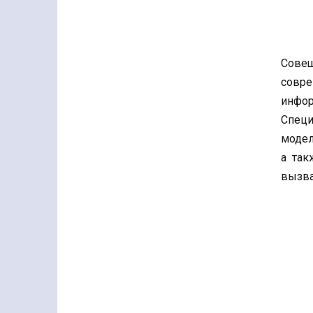
Совещ
совр
инфор
Спец
модел
а так
вызва