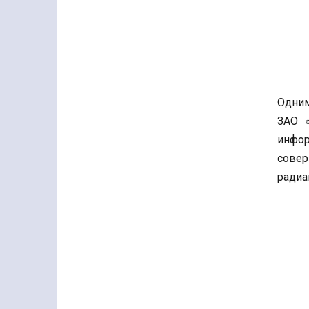
Одним
ЗАО «
инфор
совер
радиа