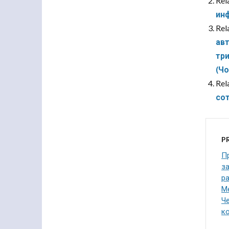
Rel
инф
Rel
авт
три
(Чо
Rel
сот
P
П
за
р
М
Ч
к