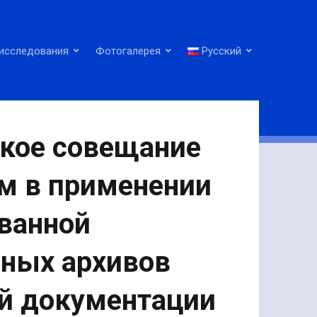
исследования
Фотогалерея
Русский
кое совещание
м в применении
ванной
нных архивов
ой документации