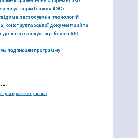
вещание «Применение современных
 эксплуатации блоков АЭС»
відом в застосуванні технологій
но-конструкторської документації та
едення з експлуатації блоків АЕС
ом» подписали программу
LE
с для иракских ученых