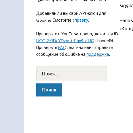
модел
Добавили ли вы свой API-ключ для
Google? Смотрите
справку
.
Напом
«Конц
Проверьте в YouTube, принадлежит ли ID
UCG-ZYlDcYDzVntzEqx9hLHQ
channelid.
Проверьте
FAQ
плагина или отправьте
сообщение об ошибке на
поддержка
.