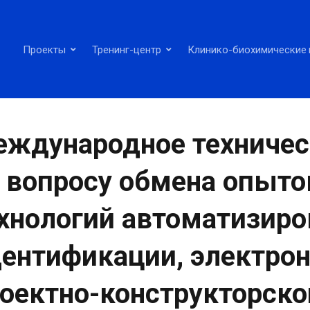
Проекты
Тренинг-центр
Клинико-биохимические 
ждународное техничес
 вопросу обмена опыто
хнологий автоматизиро
ентификации, электро
оектно-конструкторск