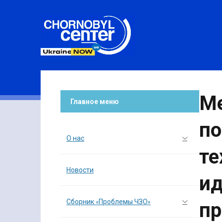
Ме
Главное меню
по
О нас
те
Новости
ид
Сборник «Проблемы ЧЗО»
пр