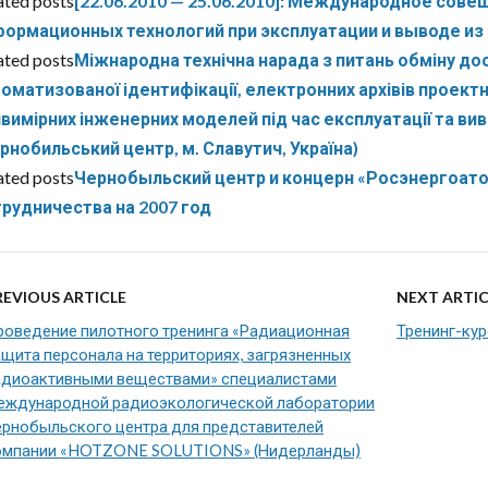
ated posts
[22.06.2010 — 25.06.2010]: Международное со
ормационных технологий при эксплуатации и выводе из
ated posts
Міжнародна технічна нарада з питань обміну дос
оматизованої ідентифікації, електронних архівів проект
вимірних інженерних моделей під час експлуатації та вив
рнобильський центр, м. Славутич, Україна)
ated posts
Чернобыльский центр и концерн «Росэнергоат
рудничества на 2007 год
REVIOUS ARTICLE
NEXT ARTIC
роведение пилотного тренинга «Радиационная
Тренинг-кур
щита персонала на территориях, загрязненных
адиоактивными веществами» специалистами
еждународной радиоэкологической лаборатории
ернобыльского центра для представителей
омпании «HOTZONE SOLUTIONS» (Нидерланды)