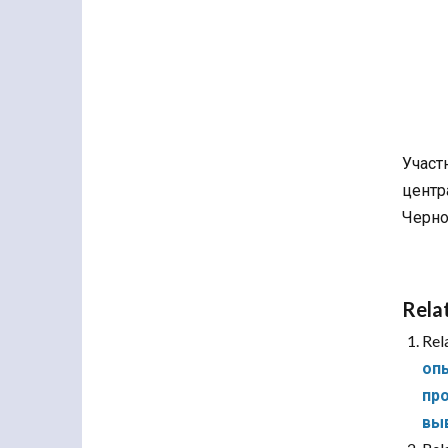
Учас
центр
Черно
Rela
Rel
оп
пр
вы