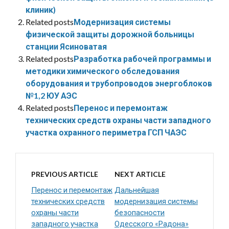
клиник)
Related posts
Модернизация системы
физической защиты дорожной больницы
станции Ясиноватая
Related posts
Разработка рабочей программы и
методики химического обследования
оборудования и трубопроводов энергоблоков
№1,2 ЮУ АЭС
Related posts
Перенос и перемонтаж
технических средств охраны части западного
участка охранного периметра ГСП ЧАЭС
PREVIOUS ARTICLE
NEXT ARTICLE
Перенос и перемонтаж
Дальнейшая
технических средств
модернизация системы
охраны части
безопасности
западного участка
Одесского «Радона»