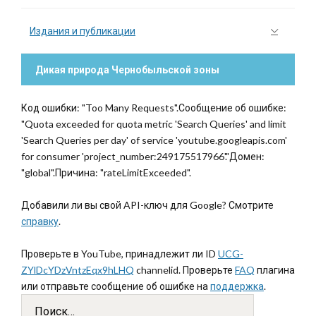
Издания и публикации
Дикая природа Чернобыльской зоны
Код ошибки: "Too Many Requests".Сообщение об ошибке:
"Quota exceeded for quota metric 'Search Queries' and limit
'Search Queries per day' of service 'youtube.googleapis.com'
for consumer 'project_number:249175517966'."Домен:
"global".Причина: "rateLimitExceeded".
Добавили ли вы свой API-ключ для Google? Смотрите
справку
.
Проверьте в YouTube, принадлежит ли ID
UCG-
ZYlDcYDzVntzEqx9hLHQ
channelid. Проверьте
FAQ
плагина
или отправьте сообщение об ошибке на
поддержка
.