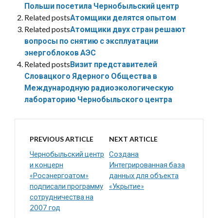
Польши посетила Чернобыльский центр
Related posts
Атомщики делятся опытом
Related posts
Атомщики двух стран решают
вопросы по снятию с эксплуатации
энергоблоков АЭС
Related posts
Визит представителей
Словацкого Ядерного Общества в
Международную радиоэкологическую
лабораторию Чернобыльского центра
PREVIOUS ARTICLE
NEXT ARTICLE
Чернобыльский центр
Создана
и концерн
Интегрированная база
«Росэнергоатом»
данных для объекта
подписали программу
«Укрытие»
сотрудничества на
2007 год