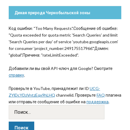
Дикая природа Чернобыльской зоны
Код ошибки: "Too Many Requests".Сообщение об ошибке:
"Quota exceeded for quota metric 'Search Queries' and limit
'Search Queries per day' of service 'youtube.googleapis.com'
for consumer 'project_number:249175517966'."Домен:
"global".Причина: "rateLimitExceeded".
Добавили ли вы свой API-ключ для Google? Смотрите
справку
.
Проверьте в YouTube, принадлежит ли ID
UCG-
ZYlDcYDzVntzEqx9hLHQ
channelid. Проверьте
FAQ
плагина
или отправьте сообщение об ошибке на
поддержка
.