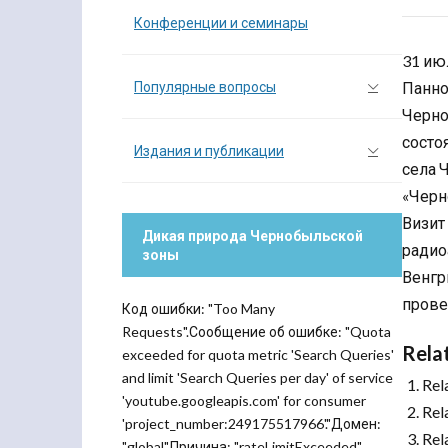
Конференции и семинары
31 ию
Популярные вопросы
Панно
Черно
состо
Издания и публикации
села 
«Черн
Визит
Дикая природа Чернобыльской
радио
зоны
Венгр
прове
Код ошибки: "Too Many
Requests".Сообщение об ошибке: "Quota
Rela
exceeded for quota metric 'Search Queries'
and limit 'Search Queries per day' of service
Rel
'youtube.googleapis.com' for consumer
Rel
'project_number:249175517966'."Домен:
Rel
"global".Причина: "rateLimitExceeded".