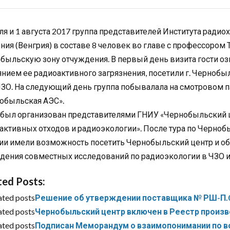
ля и 1 августа 2017 группа представителей Института ради
ния (Венгрия) в составе 8 человек во главе с профессором
быльскую зону отчуждения. В первый день визита гости оз
янием ее радиоактивного загрязнения, посетили г. Чернобы
ЧЗО. На следующий день группа побывалала на смотровом п
обыльская АЭС».
 был организован представителями ГНИУ «Чернобыльский ц
активных отходов и радиоэкологии». После тура по Черно
ии имели возможность посетить Чернобыльский центр и об
дения совместных исследований по радиоэкологии в ЧЗО и
ted Posts:
ated posts
Решение об утверждении поставщика № РШ-П.0
ated posts
Чернобыльский центр включен в Реестр произ
ated posts
Подписан Меморандум о взаимопонимании по в