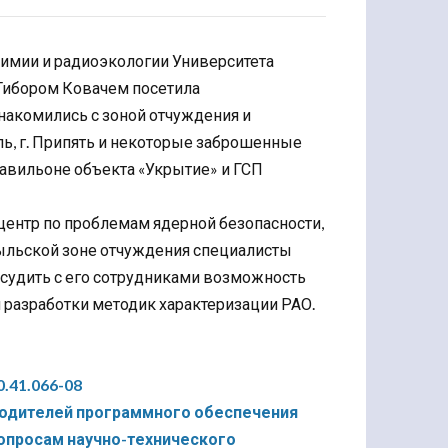
охимии и радиоэкологии Университета
 Тибором Ковачем посетила
накомились с зоной отчуждения и
ль, г. Припять и некоторые заброшенные
авильоне объекта «Укрытие» и ГСП
ентр по проблемам ядерной безопасности,
быльской зоне отчуждения специалисты
судить с его сотрудниками возможность
 разработки методик характеризации РАО.
.41.066-08
водителей программного обеспечения
опросам научно-технического