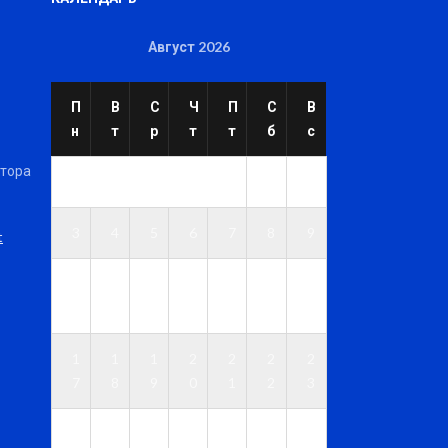
Август 2026
П
В
С
Ч
П
С
В
н
т
р
т
т
б
с
ктора
1
2
3
4
5
6
7
8
9
t
1
1
1
1
1
1
1
0
1
2
3
4
5
6
1
1
1
2
2
2
2
7
8
9
0
1
2
3
2
2
2
2
2
2
3