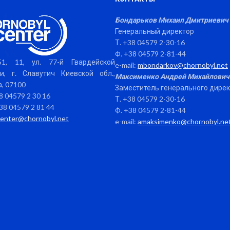
Бондарьков Михаил Дмитриевич
Генеральный директор
Т. +38 04579 2-30-16
Ф. +38 04579 2-81-44
1, 11, ул. 77-й Гвардейской
e-mail:
mbondarkov@chornobyl.net
и, г. Славутич Киевской обл.,
Максименко Андрей Михайлович
, 07100
Заместитель генерального дире
38 04579 2 30 16
Т. +38 04579 2-30-16
38 04579 2 81 44
Ф. +38 04579 2-81-44
center@chornobyl.net
e-mail:
amaksimenko@chornobyl.ne