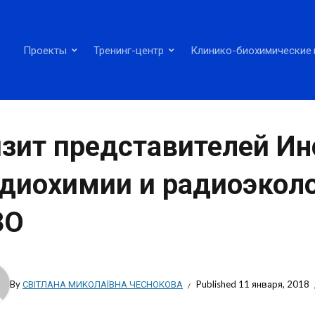
Проекты
Тренинг-центр
Клинико-биохимические 
зит представителей Ин
диохимии и радиоэколо
ЗО
By
СВІТЛАНА МИКОЛАЇВНА ЧЕСНОКОВА
Published
11 января, 2018