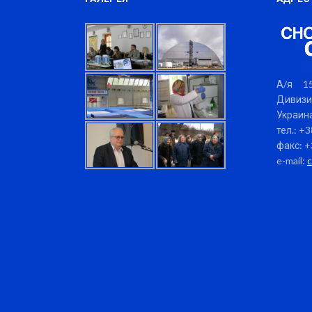
А/я 15
Дивизи
Украина
тел.: +
факс: +
e-mail: