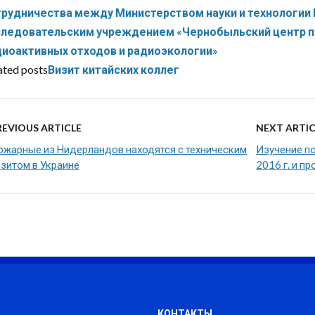
трудничества между Министерством науки и технологии 
следовательским учреждением «Чернобыльский центр п
диоактивных отходов и радиоэкологии»
ated posts
Визит китайских коллег
REVIOUS ARTICLE
NEXT ARTIC
ожарные из Нидерландов находятся с техническим
Изучение п
изитом в Украине
2016 г. и п
КОНТАКТЫ