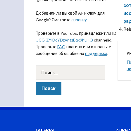
со
ис
Добавили ли вы свой API-ключ для
Google? Смотрите
справку
.
ра
Rel
Проверьте в YouTube, принадлежит ли ID
UCG-ZYlDcYDzVntzEqx9hLHQ
channelid.
Проверьте
FAQ
плагина или отправьте
P
сообщение об ошибке на
поддержка
.
П
в
ГАЛЕРЕЯ
АДРЕС