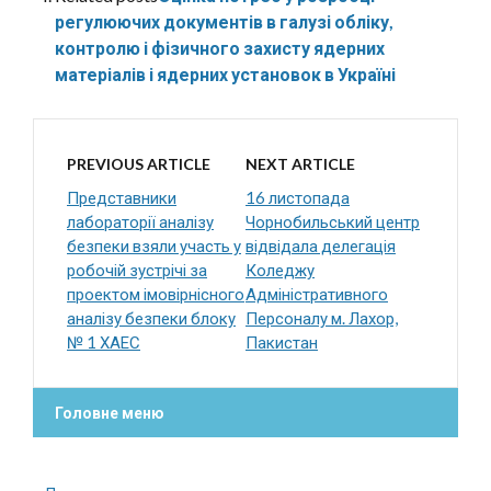
регулюючих документів в галузі обліку,
контролю і фізичного захисту ядерних
матеріалів і ядерних установок в Україні
PREVIOUS ARTICLE
NEXT ARTICLE
Представники
16 листопада
лабораторії аналізу
Чорнобильський центр
безпеки взяли участь у
відвідала делегація
робочій зустрічі за
Коледжу
проектом імовірнісного
Адміністративного
аналізу безпеки блоку
Персоналу м. Лахор,
№ 1 ХАЕС
Пакистан
Головне меню