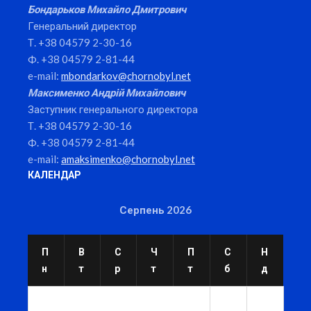
Бондарьков Михайло Дмитрович
Генеральний директор
Т. +38 04579 2-30-16
Ф. +38 04579 2-81-44
e-mail:
mbondarkov@chornobyl.net
Максименко Андрій Михайлович
Заступник генерального директора
Т. +38 04579 2-30-16
Ф. +38 04579 2-81-44
e-mail:
amaksimenko@chornobyl.net
КАЛЕНДАР
Серпень 2026
П
В
С
Ч
П
С
Н
н
т
р
т
т
б
д
1
2