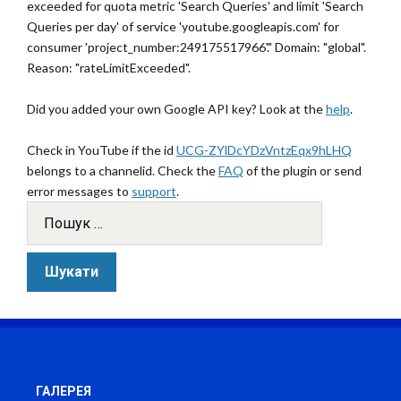
exceeded for quota metric 'Search Queries' and limit 'Search
Queries per day' of service 'youtube.googleapis.com' for
consumer 'project_number:249175517966'." Domain: "global".
Reason: "rateLimitExceeded".
Did you added your own Google API key? Look at the
help
.
Check in YouTube if the id
UCG-ZYlDcYDzVntzEqx9hLHQ
belongs to a channelid. Check the
FAQ
of the plugin or send
error messages to
support
.
ГАЛЕРЕЯ