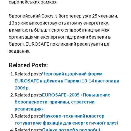
європейських рамках.
Європейський Союз, з його тепер уже 25 членами,
13 з яких використовують атомну енергетику,
вимагають більш тісного співробітництва між
організаціями експертної підтримки безпеки в
Європі. EUROSAFE покликаний реалізувати це
завдання.
Related Posts:
Related posts
Черговий щорічний форум
EUROSAFE відбувся в Парижі 13-14 листопада
2006 р.
Related posts
EUROSAFE–2005 «Повышение
безопасности: причины, стратегии,
реализация»
Related posts
Науково-технічний кластер
готуватиме фахівців для енергетичної галузі
Related posts
Оцінка потреб у розробці