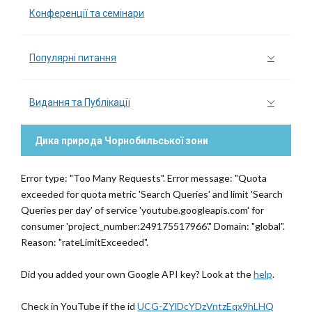
Конференції та семінари
Популярні питання
Видання та Публікації
Дика природа Чорнобильської зони
Error type: "Too Many Requests". Error message: "Quota
exceeded for quota metric 'Search Queries' and limit 'Search
Queries per day' of service 'youtube.googleapis.com' for
consumer 'project_number:249175517966'." Domain: "global".
Reason: "rateLimitExceeded".
Did you added your own Google API key? Look at the
help
.
Check in YouTube if the id
UCG-ZYlDcYDzVntzEqx9hLHQ