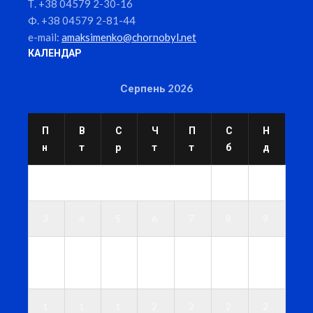
Т. +38 04579 2-30-16
Ф. +38 04579 2-81-44
e-mail:
amaksimenko@chornobyl.net
КАЛЕНДАР
Серпень 2026
П
В
С
Ч
П
С
Н
н
т
р
т
т
б
д
1
2
3
4
5
6
7
8
9
1
1
1
1
1
1
1
0
1
2
3
4
5
6
1
1
1
2
2
2
2