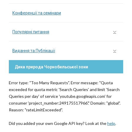
Конференції та семінари
Популярні питання
Видання та Публікації
Дика природа Чорнобильської зони
Error type: "Too Many Requests". Error message: "Quota
exceeded for quota metric 'Search Queries' and limit 'Search
Queries per day' of service 'youtube.googleapis.com' for
consumer 'project_number:249175517966'." Domain: "global".
Reason: "rateLimitExceeded".
Did you added your own Google API key? Look at the
help
.