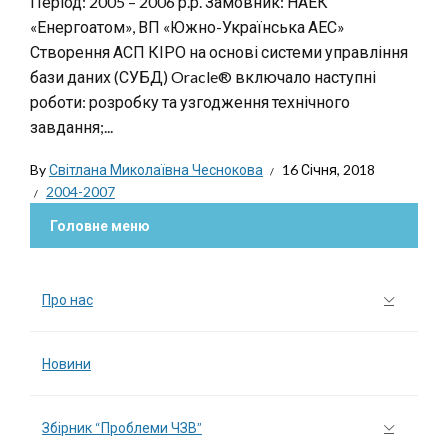
Період: 2005 – 2006 р.р. Замовник: НАЕК
«Енергоатом», ВП «Южно-Українська АЕС»
Створення АСП КІРО на основі системи управління
бази даних (СУБД) Oracle® включало наступні
роботи: розробку та узгодження технічного
завдання;...
By
Світлана Миколаївна Чеснокова
16 Січня, 2018
2004-2007
Головне меню
Про нас
Новини
Збірник “Проблеми ЧЗВ”