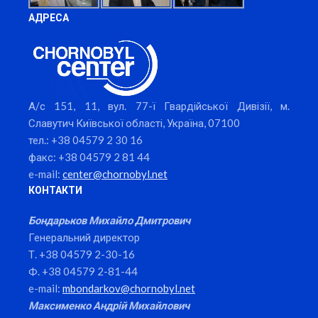
АДРЕСА
А/с 151, 11, вул. 77-ї Гвардійської Дивізії, м.
Славутич Київської області, Україна, 07100
тел.: +38 04579 2 30 16
факс: +38 04579 2 81 44
e-mail:
center@chornobyl.net
КОНТАКТИ
Бондарьков Михайло Дмитрович
Генеральний директор
Т. +38 04579 2-30-16
Ф. +38 04579 2-81-44
e-mail:
mbondarkov@chornobyl.net
Максименко Андрій Михайлович