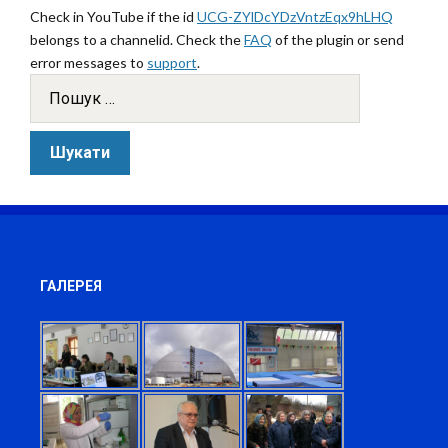
Check in YouTube if the id
UCG-ZYlDcYDzVntzEqx9hLHQ
belongs to a channelid. Check the
FAQ
of the plugin or send
error messages to
support
.
ГАЛЕРЕЯ