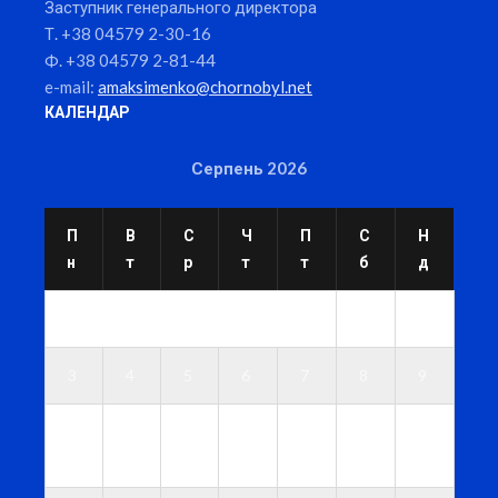
Заступник генерального директора
Т. +38 04579 2-30-16
Ф. +38 04579 2-81-44
e-mail:
amaksimenko@chornobyl.net
КАЛЕНДАР
Серпень 2026
П
В
С
Ч
П
С
Н
н
т
р
т
т
б
д
1
2
3
4
5
6
7
8
9
1
1
1
1
1
1
1
0
1
2
3
4
5
6