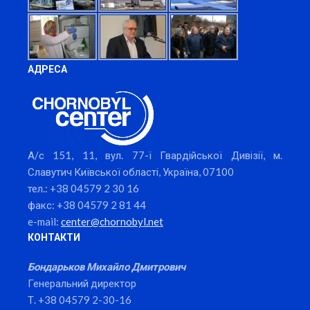
АДРЕСА
А/с 151, 11, вул. 77-ї Гвардійської Дивізії, м.
Славутич Київської області, Україна, 07100
тел.: +38 04579 2 30 16
факс: +38 04579 2 81 44
e-mail:
center@chornobyl.net
КОНТАКТИ
Бондарьков Михайло Дмитрович
Генеральний директор
Т. +38 04579 2-30-16