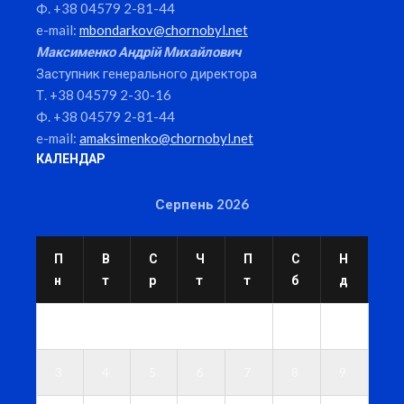
Ф. +38 04579 2-81-44
e-mail:
mbondarkov@chornobyl.net
Максименко Андрій Михайлович
Заступник генерального директора
Т. +38 04579 2-30-16
Ф. +38 04579 2-81-44
e-mail:
amaksimenko@chornobyl.net
КАЛЕНДАР
Серпень 2026
П
В
С
Ч
П
С
Н
н
т
р
т
т
б
д
1
2
3
4
5
6
7
8
9