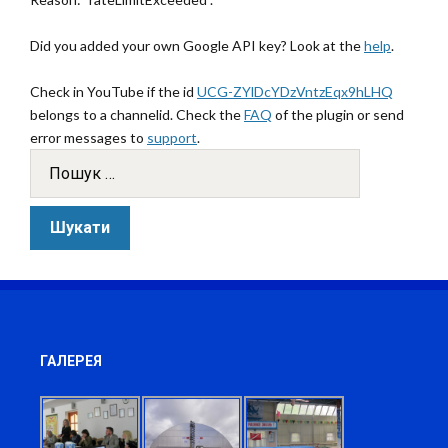
Did you added your own Google API key? Look at the
help
.
Check in YouTube if the id
UCG-ZYlDcYDzVntzEqx9hLHQ
belongs to a channelid. Check the
FAQ
of the plugin or send
error messages to
support
.
ГАЛЕРЕЯ