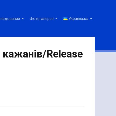
следования
Фотогалерея
Українська
 кажанів/Release