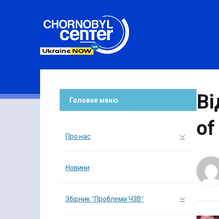
Ві
Головне меню
of
Про нас
Новини
Збірник “Проблеми ЧЗВ”