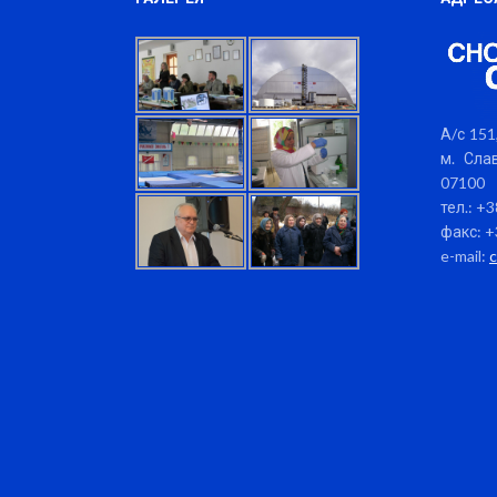
А/с 151,
м. Слав
07100
тел.: +
факс: +
e-mail: