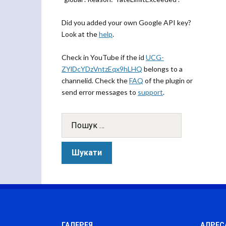
Did you added your own Google API key?
Look at the
help
.
Check in YouTube if the id
UCG-
ZYlDcYDzVntzEqx9hLHQ
belongs to a
channelid. Check the
FAQ
of the plugin or
send error messages to
support
.
ГАЛЕРЕЯ
АДРЕС