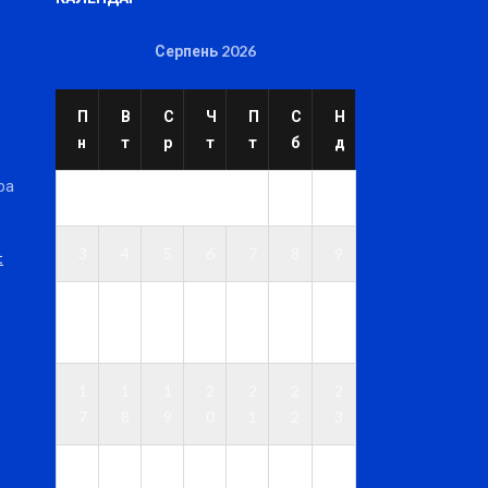
Серпень 2026
П
В
С
Ч
П
С
Н
н
т
р
т
т
б
д
ра
1
2
3
4
5
6
7
8
9
t
1
1
1
1
1
1
1
0
1
2
3
4
5
6
1
1
1
2
2
2
2
7
8
9
0
1
2
3
2
2
2
2
2
2
3