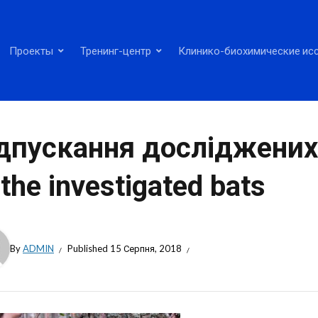
Проекты
Тренинг-центр
Клинико-биохимические ис
дпускання досліджених
 the investigated bats
By
ADMIN
Published
15 Серпня, 2018