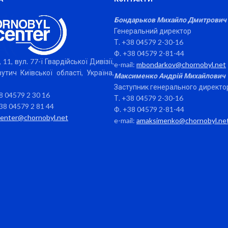
Бондарьков Михайло Дмитрович
Генеральний директор
Т. +38 04579 2-30-16
Ф. +38 04579 2-81-44
 11, вул. 77-ї Гвардійської Дивізії,
e-mail:
mbondarkov@chornobyl.net
утич Київської області, Україна,
Максименко Андрій Михайлович
Заступник генерального директо
38 04579 2 30 16
Т. +38 04579 2-30-16
38 04579 2 81 44
Ф. +38 04579 2-81-44
center@chornobyl.net
e-mail:
amaksimenko@chornobyl.ne