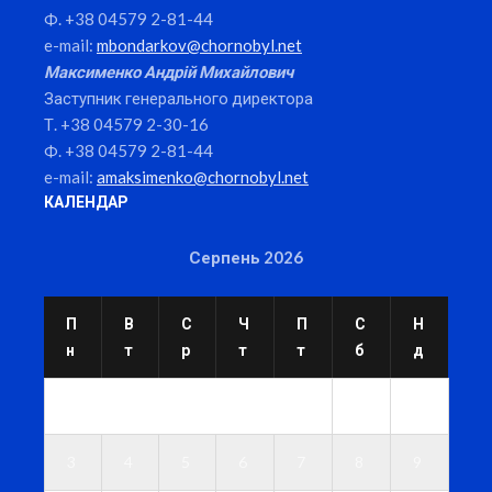
Ф. +38 04579 2-81-44
e-mail:
mbondarkov@chornobyl.net
Максименко Андрій Михайлович
Заступник генерального директора
Т. +38 04579 2-30-16
Ф. +38 04579 2-81-44
e-mail:
amaksimenko@chornobyl.net
КАЛЕНДАР
Серпень 2026
П
В
С
Ч
П
С
Н
н
т
р
т
т
б
д
1
2
3
4
5
6
7
8
9