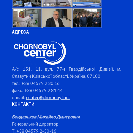
АДРЕСА
А/с 151, 11, вул. 77-ї Гвардійської Дивізії, м.
Славутич Київської області, Україна, 07100
тел.: +38 04579 2 30 16
факс: +38 04579 2 81 44
e-mail:
center@chornobyl.net
КОНТАКТИ
Бондарьков Михайло Дмитрович
Генеральний директор
Т. +38 04579 2-30-16