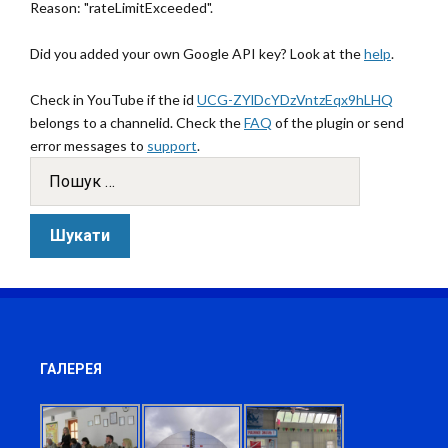
Reason: "rateLimitExceeded".
Did you added your own Google API key? Look at the
help
.
Check in YouTube if the id
UCG-ZYlDcYDzVntzEqx9hLHQ
belongs to a channelid. Check the
FAQ
of the plugin or send
error messages to
support
.
ГАЛЕРЕЯ