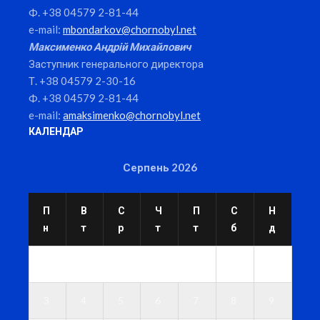
Ф. +38 04579 2-81-44
e-mail:
mbondarkov@chornobyl.net
Максименко Андрій Михайлович
Заступник генерального директора
Т. +38 04579 2-30-16
Ф. +38 04579 2-81-44
e-mail:
amaksimenko@chornobyl.net
КАЛЕНДАР
Серпень 2026
П
В
С
Ч
П
С
Н
н
т
р
т
т
б
д
1
2
3
4
5
6
7
8
9