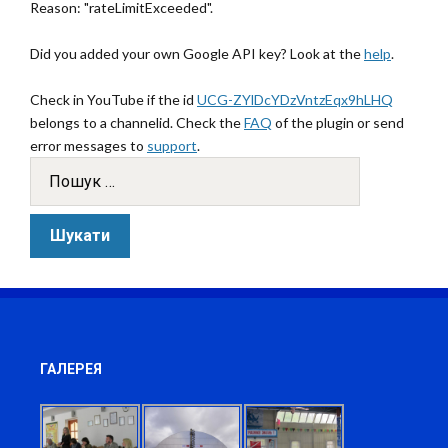
Reason: "rateLimitExceeded".
Did you added your own Google API key? Look at the
help
.
Check in YouTube if the id
UCG-ZYlDcYDzVntzEqx9hLHQ
belongs to a channelid. Check the
FAQ
of the plugin or send
error messages to
support
.
ГАЛЕРЕЯ