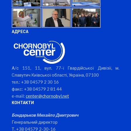
АДРЕСА
А/с 151, 11, вул. 77-ї Гвардійської Дивізії, м.
Славутич Київської області, Україна, 07100
тел.: +38 04579 2 30 16
факс: +38 04579 2 81 44
e-mail:
center@chornobyl.net
КОНТАКТИ
Бондарьков Михайло Дмитрович
Генеральний директор
Т. +38 04579 2-30-16