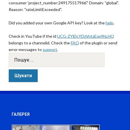
consumer 'project_number:249175517966'." Domain: "global".
Reason: "rateLimitExceeded".
Did you added your own Google API key? Look at the
help
.
Check in YouTube if the id
UCG-ZYlDcYDzVntzEqx9hLHQ
belongs to a channelid. Check the
FAQ
of the plugin or send
error messages to
support
.
ГАЛЕРЕЯ