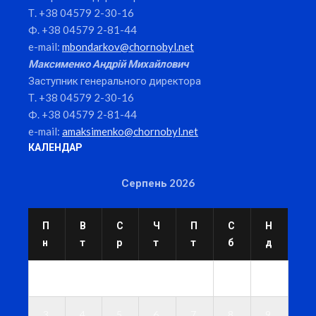
Т. +38 04579 2-30-16
Ф. +38 04579 2-81-44
e-mail:
mbondarkov@chornobyl.net
Максименко Андрій Михайлович
Заступник генерального директора
Т. +38 04579 2-30-16
Ф. +38 04579 2-81-44
e-mail:
amaksimenko@chornobyl.net
КАЛЕНДАР
Серпень 2026
П
В
С
Ч
П
С
Н
н
т
р
т
т
б
д
1
2
3
4
5
6
7
8
9