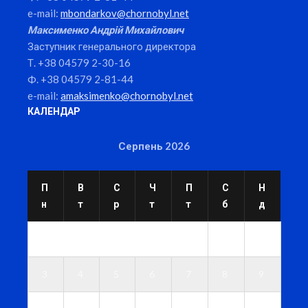
e-mail:
mbondarkov@chornobyl.net
Максименко Андрій Михайлович
Заступник генерального директора
Т. +38 04579 2-30-16
Ф. +38 04579 2-81-44
e-mail:
amaksimenko@chornobyl.net
КАЛЕНДАР
Серпень 2026
П
В
С
Ч
П
С
Н
н
т
р
т
т
б
д
1
2
3
4
5
6
7
8
9