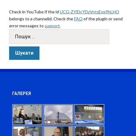
Check in YouTube if the id
UCG-ZYlDcYDzVntzEqx9hLHQ
belongs to a channelid. Check the
FAQ
of the plugin or send
error messages to
support
.
ГАЛЕРЕЯ