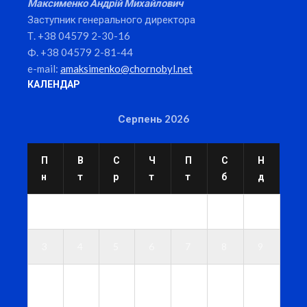
Максименко Андрій Михайлович
Заступник генерального директора
Т. +38 04579 2-30-16
Ф. +38 04579 2-81-44
e-mail:
amaksimenko@chornobyl.net
КАЛЕНДАР
Серпень 2026
П
В
С
Ч
П
С
Н
н
т
р
т
т
б
д
1
2
3
4
5
6
7
8
9
1
1
1
1
1
1
1
0
1
2
3
4
5
6