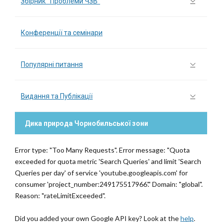
Збірник “Проблеми ЧЗВ”
Конференції та семінари
Популярні питання
Видання та Публікації
Дика природа Чорнобильської зони
Error type: "Too Many Requests". Error message: "Quota
exceeded for quota metric 'Search Queries' and limit 'Search
Queries per day' of service 'youtube.googleapis.com' for
consumer 'project_number:249175517966'." Domain: "global".
Reason: "rateLimitExceeded".
Did you added your own Google API key? Look at the
help
.