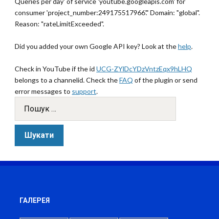
Queries per day' of service 'youtube.googleapis.com' for
consumer 'project_number:249175517966'." Domain: "global".
Reason: "rateLimitExceeded".
Did you added your own Google API key? Look at the
help
.
Check in YouTube if the id
UCG-ZYlDcYDzVntzEqx9hLHQ
belongs to a channelid. Check the
FAQ
of the plugin or send
error messages to
support
.
ГАЛЕРЕЯ