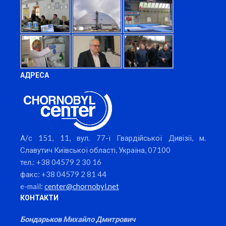
АДРЕСА
А/с 151, 11, вул. 77-ї Гвардійської Дивізії, м.
Славутич Київської області, Україна, 07100
тел.: +38 04579 2 30 16
факс: +38 04579 2 81 44
e-mail:
center@chornobyl.net
КОНТАКТИ
Бондарьков Михайло Дмитрович