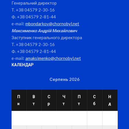
Генеральний директор
Т. +38 04579 2-30-16
Ф. +38 04579 2-81-44
e-mail:
mbondarkov@chornobyl.net
Максименко Андрій Михайлович
Заступник генерального директора
Т. +38 04579 2-30-16
Ф. +38 04579 2-81-44
e-mail:
amaksimenko@chornobyl.net
КАЛЕНДАР
Серпень 2026
П
В
С
Ч
П
С
Н
н
т
р
т
т
б
д
1
2