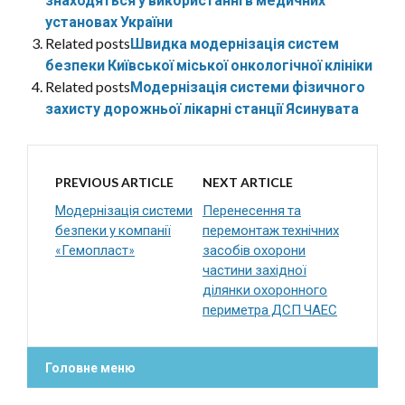
установах України
Related posts
Швидка модернізація систем
безпеки Київської міської онкологічної клініки
Related posts
Модернізація системи фізичного
захисту дорожньої лікарні станції Ясинувата
PREVIOUS ARTICLE
NEXT ARTICLE
Модернізація системи
Перенесення та
безпеки у компанії
перемонтаж технічних
«Гемопласт»
засобів охорони
частини західної
ділянки охоронного
периметра ДСП ЧАЕС
Головне меню