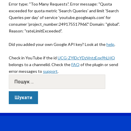
Error type: "Too Many Requests". Error message: "Quota
exceeded for quota metric 'Search Queries' and limit 'Search
Queries per day' of service 'youtube.googleapis.com' for
consumer 'project_number:249175517966'." Domain: "global".
Reason: "rateLimitExceeded".
Did you added your own Google API key? Look at the
help
.
Check in YouTube if the id
UCG-ZYlDcYDzVntzEqx9hLHQ
belongs to a channelid. Check the
FAQ
of the plugin or send
error messages to
support
.