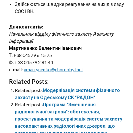
Здійснюється швидке реагування на вихід з ладу
СОС і ВН.
Для контактів:
Начальник відділу фізичного захисту й захисту
інформації
Мартиненко Валентин Іванович
Т. +38 04579 6 15 75
Ф. +38 04579 2 81 44
e-mail:
vmartynenko@chornobyl.net
Related Posts:
Related posts
Модернізація системи фізичного
захисту на Одеському СК “РАДОН”
Related posts
Програма “Зменшення
радіологічної загрози”: обстеження,
проектування та модернізація систем захисту
високоактивних радіологічних джерел, що
знаходяться у використанні в медичних