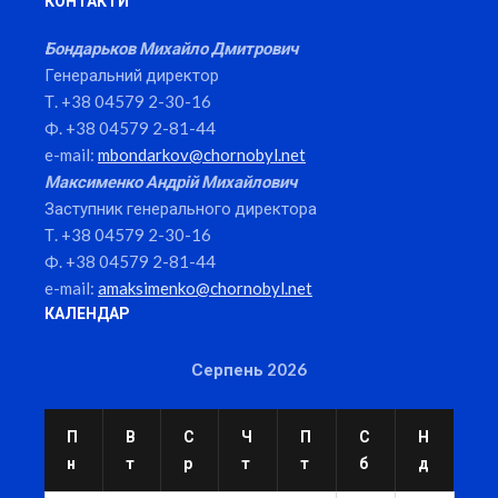
КОНТАКТИ
Бондарьков Михайло Дмитрович
Генеральний директор
Т. +38 04579 2-30-16
Ф. +38 04579 2-81-44
e-mail:
mbondarkov@chornobyl.net
Максименко Андрій Михайлович
Заступник генерального директора
Т. +38 04579 2-30-16
Ф. +38 04579 2-81-44
e-mail:
amaksimenko@chornobyl.net
КАЛЕНДАР
Серпень 2026
П
В
С
Ч
П
С
Н
н
т
р
т
т
б
д