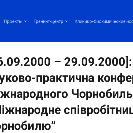
Проекты
Тренинг-центр
Клинико-биохимические ис
6.09.2000 – 29.09.2000]
уково-практична конфе
жнародного Чорнобиль
іжнародне співробітни
орнобилю”