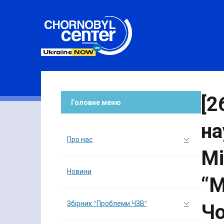
[2
Головне меню
на
Про нас
Мі
Новини
“М
Збірник “Проблеми ЧЗВ”
Ч