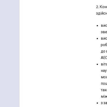
2. Ко
здійс
вис
зве
вис
роб
до 
АЕС
віт
нау
мож
пош
так
між
з з