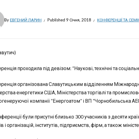
By
ЕВГЕНИЙ ЛАРИН
Published
9 Січня, 2018
КОНФЕРЕНЦІЇ ТА СЕМ
авутич)
енція проходила під девізом: “Наукові, технічні та соціаль
ренція організована Славутицьким відділенням Міжнародн
терства енергетики США, Міністерства торгівлі та промислов
огенеруючої компанії “Енергоатом” і ВП “Чорнобильська АЕС
нференції були присутні близько 300 учасників з десяти краї
в і організацій, інститутів, підприємств, фірм, а також мініст