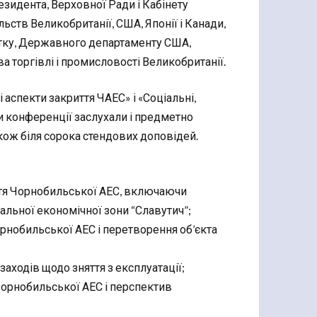
езидента, Верховної Ради і Кабінету
льств Великобританії, США, Японії і Канади,
итку, Державного департаменту США,
а торгівлі і промисловості Великобританії.
 аспекти закриття ЧАЕС» і «Соціальні,
ки конференції заслухали і предметно
акож біля сорока стендових доповідей.
иття Чорнобильської АЕС, включаючи
альної економічної зони “Славутич”;
Чорнобильської АЕС і перетворення об’єкта
аходів щодо зняття з експлуатації;
Чорнобильської АЕС і перспектив