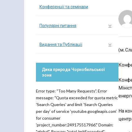
Конференції та семінари
Популярні питання
Видання та Публікації
(м. Сл
Конфер
Дика природа Чорнобильської
зони
Конфе
Мініс
Error type: "Too Many Requests". Error
енерг
message: "Quota exceeded for quota metric
'Search Queries' and limit 'Search Queries
На ко
per day' of service 'youtube.googleapis.com'
for consumer
центрі
'project_number:249175517966'." Domain:
"global". Reason: "rateLimitExceeded".