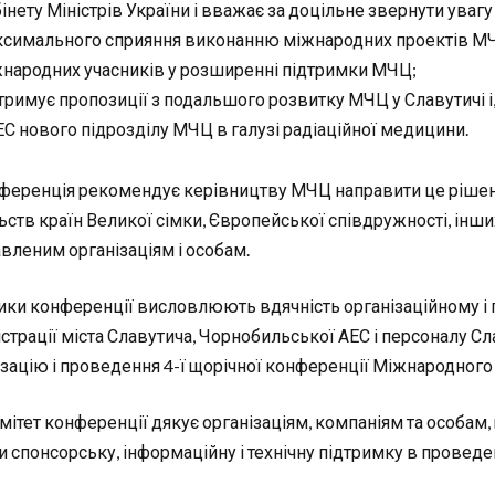
інету Міністрів України і вважає за доцільне звернути уваг
симального сприяння виконанню міжнародних проектів МЧ
народних учасників у розширенні підтримки МЧЦ;
тримує пропозиції з подальшого розвитку МЧЦ у Славутичі і,
С нового підрозділу МЧЦ в галузі радіаційної медицини.
нференція рекомендує керівництву МЧЦ направити це рішенн
ств країн Великої сімки, Європейської співдружності, інших
авленим організаціям і особам.
ики конференції висловлюють вдячність організаційному і
істрації міста Славутича, Чорнобильської АЕС і персоналу 
ізацію і проведення 4-ї щорічної конференції Міжнародног
ітет конференції дякує організаціям, компаніям та особам, щ
и спонсорську, інформаційну і технічну підтримку в проведе