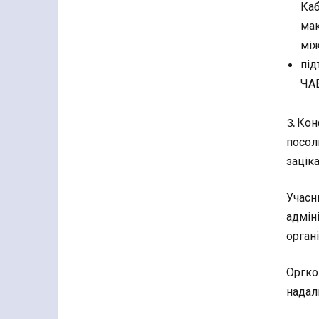
Каб
мак
між
під
ЧАЕ
3. Ко
посоль
зацік
Учасн
адмін
орган
Оргком
надал