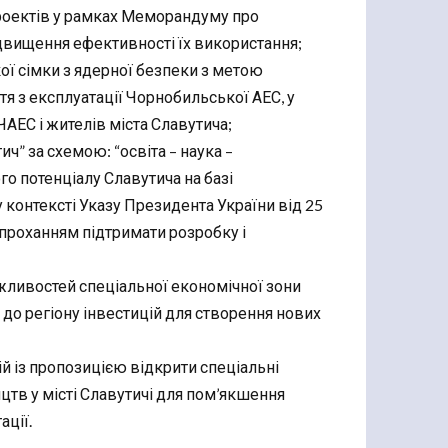
роектів у рамках Меморандуму про
двищення ефективності їх використання;
ї сімки з ядерної безпеки з метою
 з експлуатації Чорнобильської АЕС, у
АЕС і жителів міста Славутича;
” за схемою: “освіта – наука –
о потенціалу Славутича на базі
контексті Указу Президента України від 25
 проханням підтримати розробку і
ливостей спеціальної економічної зони
 до регіону інвестицій для створення нових
ій із пропозицією відкрити спеціальні
цтв у місті Славутичі для пом’якшення
ації.