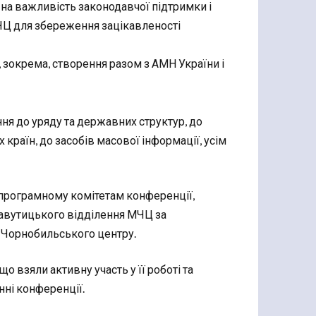
у на важливість законодавчої підтримки і
Ц для збереження зацікавленості
 зокрема, створення разом з АМН України і
я до уряду та державних структур, до
 країн, до засобів масової інформації, усім
 програмному комітетам конференції,
Славутицького відділення МЧЦ за
о Чорнобильського центру.
о взяли активну участь у її роботі та
нні конференції.