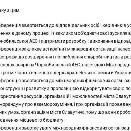
зку з цим:
ференція звертається до відповідальних осіб і керівників у
ення в даному процесі, із закликом об’єднати свої зусилля 
нобильської АЕС і підтримати розробку і виконання відпов
ференція закликає всі країни і міжнародні організації напе
астрофи до розширення і поглиблення співробітництва в ро
слідок аварії на Чорнобильській АЕС, під егідою Міжнарод
 цієї мети зі схвалення лідерів країн Великої сімки й України
ференція звертається до міжнародних фінансових організаці
онструкції і розвитку з пропозицією відкоригувати свою п
ористання ресурсів, організацій і можливостей міста Славу
орандуму про взаєморозуміння, і при організації проведенн
них умов, організаціям міста Славутича, тому що вони є ро
овнення місцевого бюджету;
ференція звертає увагу міжнародних фінансових організац