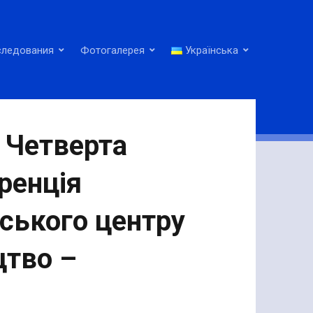
следования
Фотогалерея
Українська
: Четверта
ренція
ського центру
цтво –