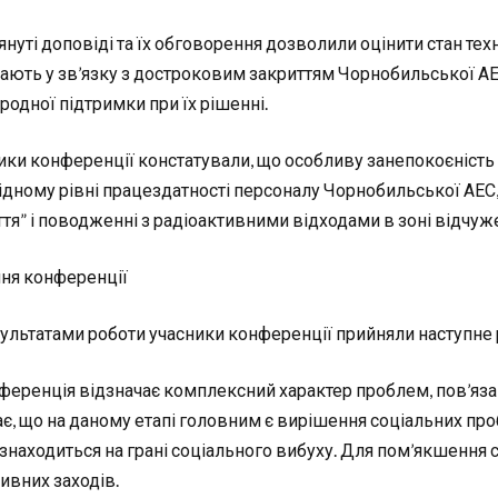
януті доповіді та їх обговорення дозволили оцінити стан тех
ають у зв’язку з достроковим закриттям Чорнобильської АЕС
родної підтримки при їх рішенні.
ики конференції констатували, що особливу занепокоєніст
ідному рівні працездатності персоналу Чорнобильської АЕС, 
ття” і поводженні з радіоактивними відходами в зоні відчуж
ня конференції
зультатами роботи учасники конференції прийняли наступне
нференція відзначає комплексний характер проблем, пов’язан
є, що на даному етапі головним є вирішення соціальних про
 знаходиться на грані соціального вибуху. Для пом’якшення 
ивних заходів.