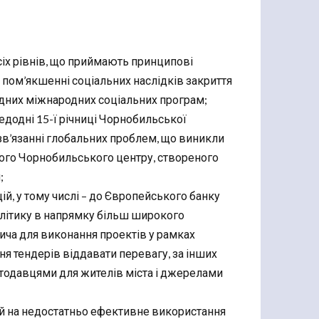
сіх рівнів, що приймають принципові
в пом’якшенні соціальних наслідків закриття
ідних міжнародних соціальних програм;
редодні 15-ї річниці Чорнобильської
зв’язанні глобальних проблем, що виникли
ного Чорнобильського центру, створеного
;
й, у тому числі – до Європейського банку
олітику в напрямку більш широкого
тича для виконання проектів у рамках
я тендерів віддавати перевагу, за інших
ботодавцями для жителів міста і джерелами
ій на недостатньо ефективне використання