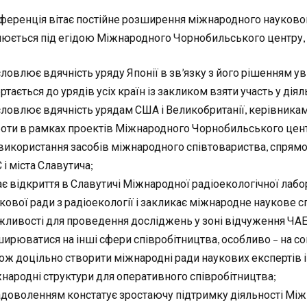
нференція вітає постійне розширення міжнародного науковог
нюється під егідою Міжнародного Чорнобильського центру, і 
ловлює вдячність уряду Японії в зв’язку з його рішенням ув
ртається до урядів усіх країн із закликом взяти участь у дія
ловлює вдячність урядам США і Великобританії, керівникам
оти в рамках проектів Міжнародного Чорнобильського центр
використання засобів міжнародного співтовариства, спрям
 і міста Славутича;
ає відкриття в Славутичі Міжнародної радіоекологічної лаб
кової ради з радіоекології і закликає міжнародне наукове 
ливості для проведення досліджень у зоні відчуження ЧАЕ
ирюватися на інші сфери співробітництва, особливо – на соц
ож доцільно створити міжнародні ради наукових експертів і 
народні структури для оперативного співробітництва;
адоволенням констатує зростаючу підтримку діяльності Мі