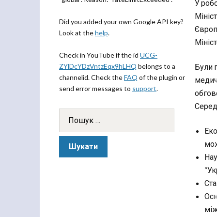
У роб
Мініст
Did you added your own Google API key?
Європ
Look at the
help
.
Мініс
Check in YouTube if the id
UCG-
ZYlDcYDzVntzEqx9hLHQ
belongs to a
Були п
channelid. Check the
FAQ
of the plugin or
медич
send error messages to
support
.
обгов
Серед
Еко
мож
Нау
“Ук
Ста
Осн
між