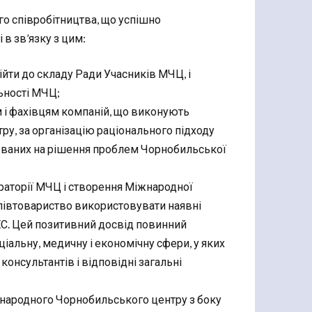
о співробітництва, що успішно
в зв’язку з цим:
ійти до складу Ради Учасників МЧЦ, і
льності МЧЦ;
 і фахівцям компаній, що виконують
у, за організацію раціонального підходу
ованих на рішення проблем Чорнобильської
ораторії МЧЦ і створення Міжнародної
співтовариство використовувати наявні
С. Цей позитивний досвід повинний
іальну, медичну і економічну сфери, у яких
консультантів і відповідні загальні
жнародного Чорнобильського центру з боку