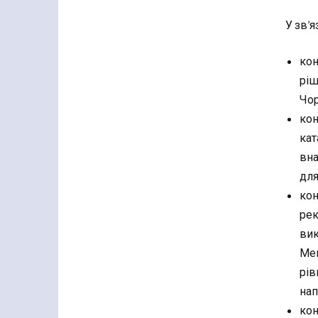
У зв’я
кон
ріш
Чор
кон
кат
вна
для
кон
рек
вик
Мем
рів
нап
кон