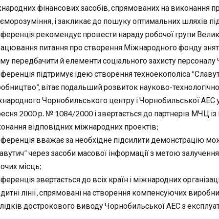
народних фінансових засобів, спрямованих на виконання п
єморозуміння, і закликає до пошуку оптимальних шляхів пі
ференція рекомендує провести нараду робочої групи Велико
ацювання питання про створення Міжнародного фонду зняття
му передбачити й елементи соціального захисту персоналу Ч
ференція підтримує ідею створення техноекополіса “Славутич
обництво”, вітає подальший розвиток науково-технологічног
народного Чорнобильського центру і Чорнобильської АЕС у 
есня 2000 р. № 1084/2000 і звертається до партнерів МЧЦ із
онання відповідних міжнародних проектів;
ференція вважає за необхідне підсилити демонстрацію мож
авутич” через засоби масової інформації з метою залучення
очих місць;
ференція звертається до всіх країн і міжнародних організац
дитні лінії, спрямовані на створення компенсуючих виробни
лідків дострокового виводу Чорнобильської АЕС з експлуат