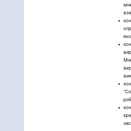
між
вза
кон
опр
яко
кон
вир
Між
вер
вик
кон
“Сл
роб
кон
кре
нас