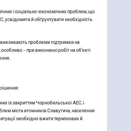
нічних і соціально-економічних проблем, що
, усвідомити й обґрунтувати необхідність
ь викликають проблеми підтримки на
особливо – при виконанні робіт на об’єкті
ення.
 рішення:
их із закриттям Чорнобильської АЕС, і
блем міста атомників Славутича, населення
ситуації необхідно вжити термінових й