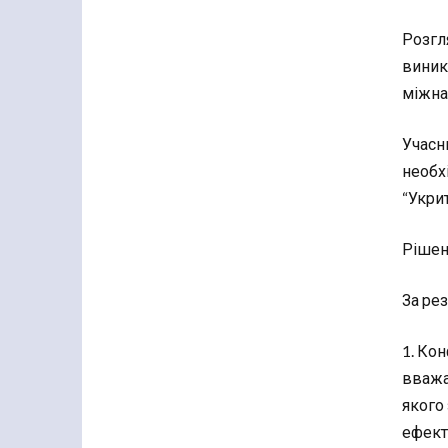
Розгл
виник
міжна
Учасн
необх
“Укри
Рішен
За ре
1. Ко
вважа
якого
ефект