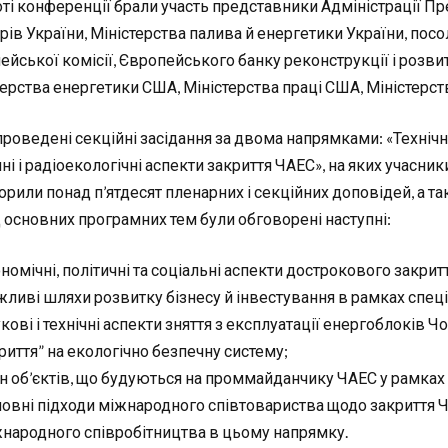
оті конференції брали участь представники Адміністрації Пр
рів України, Міністерства палива й енергетики України, посо
ейської комісії, Європейського банку реконструкції і розв
терства енергетики США, Міністерства праці США, Міністерств
роведені секційні засідання за двома напрямками: «Технічні
ні і радіоекологічні аспекти закриття ЧАЕС», на яких учасни
орили понад п’ятдесят пленарних і секційних доповідей, а т
 основних програмних тем були обговорені наступні:
номічні, політичні та соціальні аспекти дострокового закр
ливі шляхи розвитку бізнесу й інвестування в рамках спеці
кові і технічні аспекти зняття з експлуатації енергоблоків 
риття” на екологічно безпечну систему;
н об’єктів, що будуються на проммайданчику ЧАЕС у рамках з
овні підходи міжнародного співтовариства щодо закриття 
народного співробітництва в цьому напрямку.