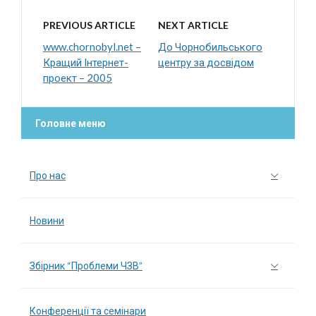
PREVIOUS ARTICLE
NEXT ARTICLE
www.chornobyl.net –
До Чорнобильського
Кращий Інтернет-
центру за досвідом
проект – 2005
Головне меню
Про нас
Новини
Збірник “Проблеми ЧЗВ”
Конференції та семінари