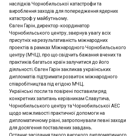
наслідків Чорнобильської катастрофи та
вироблення заходів для попередження ядерних
катастроф у майбутньому.
Євген Гарін, директор-координатор
Чорнобильського центру, звернув увагу всіх
присутніх на результативність міжнародних
проектів в рамках Міжнародного Чорнобильського
центру (МЧЦ), про що свідчить бажання вчених та
практиків багатьох країн залучитися до його
діяльності. Євген Гарін закликав українських
дипломатів підтримати розвиток міжнародного
співробітництва під егідою МЧЦ.
Українські посли та повірені поставили ряд
конкретних запитань керівникам Славутича,
Чорнобильського центру та Чорнобильської АЕС
щодо можливості практичної допомоги на
дипломатичному рівні, запропонували певні заходи
для досягення поставлених завдань.
Останнє засідання такого високого дипломатичного