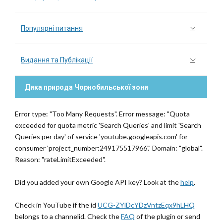
Популярні питання
Видання та Публікації
Дика природа Чорнобильської зони
Error type: "Too Many Requests". Error message: "Quota
exceeded for quota metric 'Search Queries' and limit 'Search
Queries per day' of service 'youtube.googleapis.com' for
consumer 'project_number:249175517966'." Domain: "global".
Reason: "rateLimitExceeded".
Did you added your own Google API key? Look at the
help
.
Check in YouTube if the id
UCG-ZYlDcYDzVntzEqx9hLHQ
belongs to a channelid. Check the
FAQ
of the plugin or send