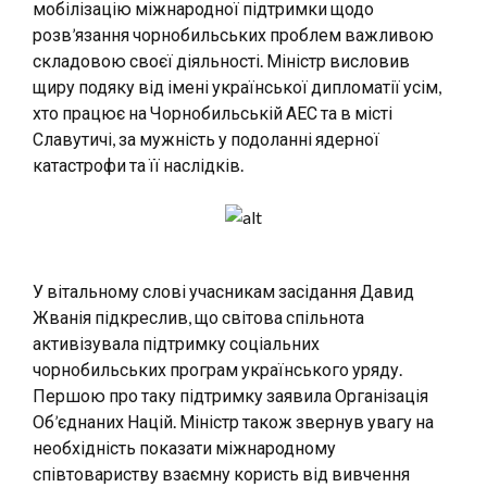
мобілізацію міжнародної підтримки щодо
розв’язання чорнобильських проблем важливою
складовою своєї діяльності. Міністр висловив
щиру подяку від імені української дипломатії усім,
хто працює на Чорнобильській АЕС та в місті
Славутичі, за мужність у подоланні ядерної
катастрофи та її наслідків.
У вітальному слові учасникам засідання Давид
Жванія підкреслив, що світова спільнота
активізувала підтримку соціальних
чорнобильських програм українського уряду.
Першою про таку підтримку заявила Організація
Об’єднаних Націй. Міністр також звернув увагу на
необхідність показати міжнародному
співтовариству взаємну користь від вивчення