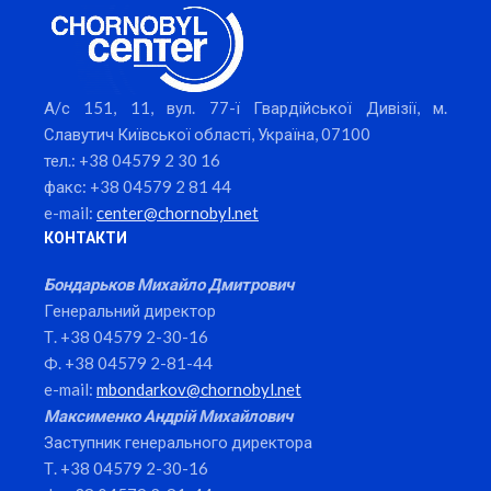
А/с 151, 11, вул. 77-ї Гвардійської Дивізії, м.
Славутич Київської області, Україна, 07100
тел.: +38 04579 2 30 16
факс: +38 04579 2 81 44
e-mail:
center@chornobyl.net
КОНТАКТИ
Бондарьков Михайло Дмитрович
Генеральний директор
Т. +38 04579 2-30-16
Ф. +38 04579 2-81-44
e-mail:
mbondarkov@chornobyl.net
Максименко Андрій Михайлович
Заступник генерального директора
Т. +38 04579 2-30-16