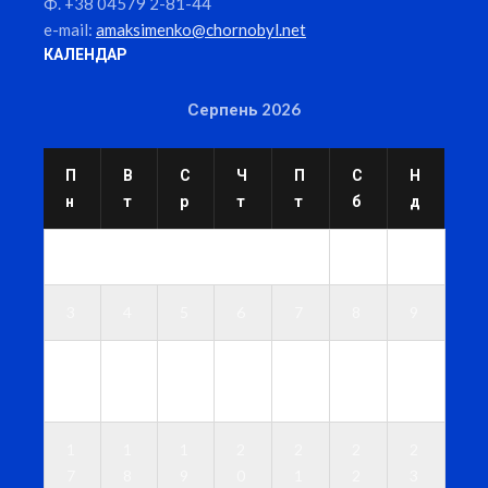
Ф. +38 04579 2-81-44
e-mail:
amaksimenko@chornobyl.net
КАЛЕНДАР
Серпень 2026
П
В
С
Ч
П
С
Н
н
т
р
т
т
б
д
1
2
3
4
5
6
7
8
9
1
1
1
1
1
1
1
0
1
2
3
4
5
6
1
1
1
2
2
2
2
7
8
9
0
1
2
3