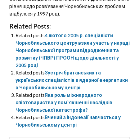
рівня щодо розв’язання Чорнобильських проблем
відбулося у 1997 році.
Related Posts:
Related posts
4 лютого 2005 р. спеціалісти
Чорнобильського центру взяли участь у нараді
Чорнобильської програми відродження та
розвитку (ЧПВР) ПРООН щодо діяльності у
2005 році
Related posts
Зустріч британських та
українських спеціалістів з ядерної енергетики
в Чорнобильському центрі
Related posts
Яка роль міжнародного
співтовариства у пом`якшенні наслідків
Чорнобильської катастрофи?
Related posts
Вчений з Індонезії навчається у
Чорнобильському центрі